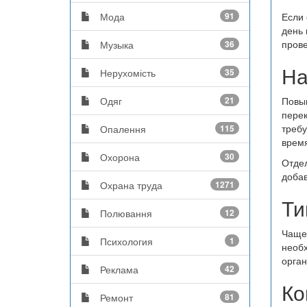
Мода
91
Если 
день 
прове
Музыка
36
На
Нерухомість
35
Одяг
21
Повыш
перек
требу
Опалення
115
время
Охорона
30
Отдел
добав
Охрана труда
1271
Ти
Полювання
12
Чаще 
Психология
1
необх
орган
Реклама
42
Ко
Ремонт
81