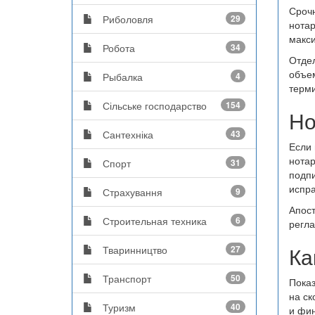
Срочн
Риболовля
29
нотар
макси
Робота
34
Отдел
объем
Рыбалка
4
терм
Сільське господарство
154
Но
Сантехніка
43
Если 
нотар
Спорт
31
подпи
испра
Страхування
9
Апост
Строительная техника
6
регла
Ка
Тваринництво
27
Транспорт
50
Показ
на ск
Туризм
40
и фин