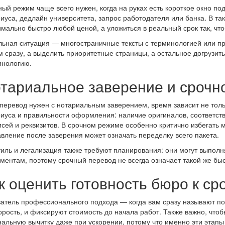
ый режим чаще всего нужен, когда на руках есть короткое окно под
иуса, дедлайн университета, запрос работодателя или банка. В так
мально быстро любой ценой, а уложиться в реальный срок так, чт
ьная ситуация — многостраничные тексты с терминологией или пр
 сразу, а выделить приоритетные страницы, а остальное догрузить
инологию.
тариальное заверение и срочно
перевод нужен с нотариальным заверением, время зависит не только
иуса и правильности оформления: наличие оригиналов, соответств
сей и реквизитов. В срочном режиме особенно критично избегать 
вление после заверения может означать переделку всего пакета.
иль и легализация также требуют планирования: они могут выполн
ментам, поэтому срочный перевод не всегда означает такой же быс
к оценить готовность бюро к ср
атель профессионального подхода — когда вам сразу называют по
орость, и фиксируют стоимость до начала работ. Также важно, чт
альную вычитку даже при ускорении, потому что именно эти этапы 