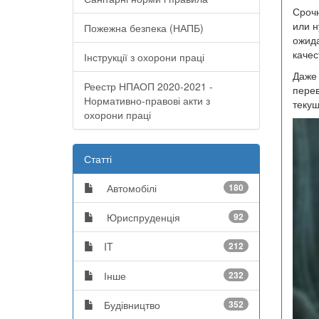
Срочн
или н
Пожежна безпека (НАПБ)
ожид
качес
Інструкції з охорони праці
Даже 
Реестр НПАОП 2020-2021 -
перев
Нормативно-правові акти з
текущ
охорони праці
Статті
Автомобілі
180
Юриспруденція
92
IT
212
Інше
232
Будівництво
352