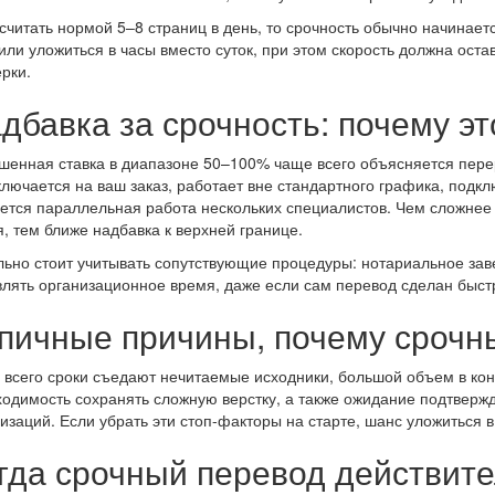
считать нормой 5–8 страниц в день, то срочность обычно начинаетс
или уложиться в часы вместо суток, при этом скорость должна ост
рки.
дбавка за срочность: почему э
енная ставка в диапазоне 50–100% чаще всего объясняется пере
лючается на ваш заказ, работает вне стандартного графика, подкл
ется параллельная работа нескольких специалистов. Чем сложнее
, тем ближе надбавка к верхней границе.
ьно стоит учитывать сопутствующие процедуры: нотариальное заве
лять организационное время, даже если сам перевод сделан быст
пичные причины, почему срочны
всего сроки съедают нечитаемые исходники, большой объем в кон
одимость сохранять сложную верстку, а также ожидание подтверж
изаций. Если убрать эти стоп-факторы на старте, шанс уложиться в 
гда срочный перевод действит