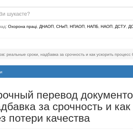
лад:
Охорона праці
,
ДНАОП
,
СНиП
,
НПАОП
,
НАПБ
,
НАОП
,
ДСТУ
,
Д
: реальные сроки, надбавка за срочность и как ускорить процесс 
и
очный перевод документо
дбавка за срочность и как
з потери качества