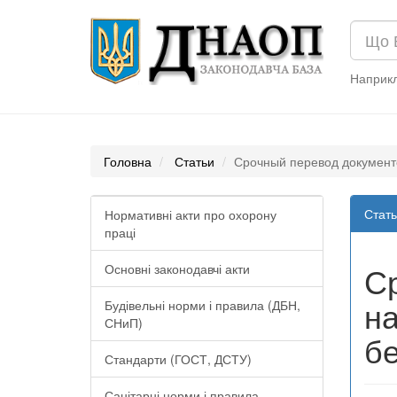
Наприк
Головна
Статьи
Срочный перевод документов
Стать
Нормативні акти про охорону
праці
Ср
Основні законодавчі акти
на
Будівельні норми і правила (ДБН,
СНиП)
бе
Стандарти (ГОСТ, ДСТУ)
Санітарні норми і правила