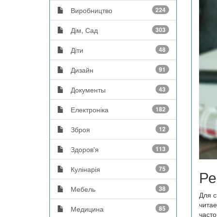
Виробництво
224
Дім, Сад
303
Діти
48
Дизайн
91
Документы
43
Електроніка
182
Зброя
12
Здоров'я
113
Кулінарія
75
Ре
Мебель
38
Для с
читае
Медицина
85
часто