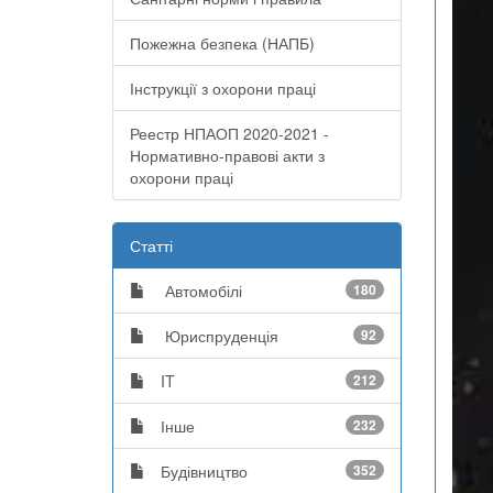
Пожежна безпека (НАПБ)
Інструкції з охорони праці
Реестр НПАОП 2020-2021 -
Нормативно-правові акти з
охорони праці
Статті
Автомобілі
180
Юриспруденція
92
IT
212
Інше
232
Будівництво
352