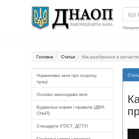
Наприк
Головна
Статьи
Как разобраться в запчастя
Стать
Нормативні акти про охорону
праці
Ка
Основні законодавчі акти
пр
Будівельні норми і правила (ДБН,
СНиП)
Стандарти (ГОСТ, ДСТУ)
Санітарні норми і правила