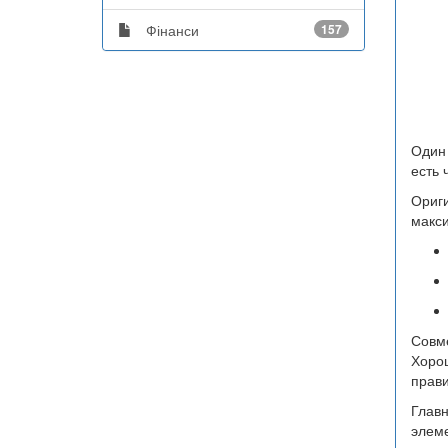
Фінанси
157
Один 
есть 
Ориги
макси
Совме
Хорош
прави
Главн
элем