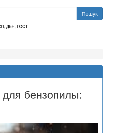
СП
,
ДБН
,
ГОСТ
х для бензопилы: