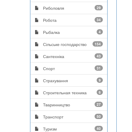
Риболовля
29
Робота
34
Рыбалка
4
Сільське господарство
154
Сантехніка
43
Спорт
31
Страхування
9
Строительная техника
6
Тваринництво
27
Транспорт
50
Туризм
40