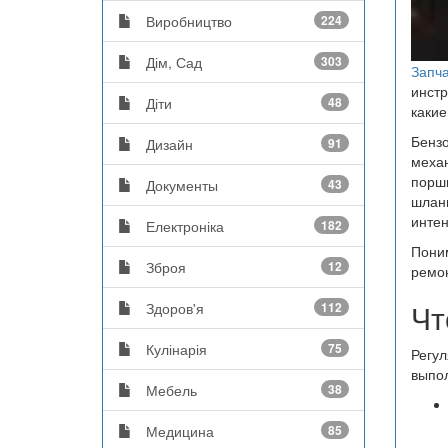
Виробництво
224
Дім, Сад
303
Запча
инстр
Діти
48
какие
Бензо
Дизайн
91
механ
поршн
Документы
43
шланг
интен
Електроніка
182
Поним
Зброя
12
ремон
Чт
Здоров'я
112
Кулінарія
75
Регул
выпол
Мебель
38
Медицина
85