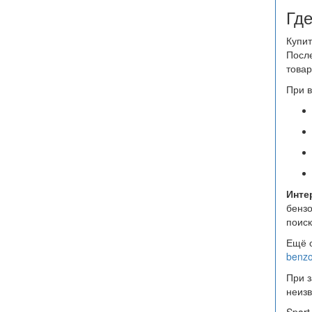
Где
Купит
После
товар
При в
Инте
бензо
поиск
Ещё о
benzo
При з
неизв