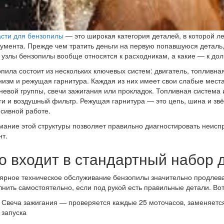
сти для бензопилы
— это широкая категория деталей, в которой л
умента. Прежде чем тратить деньги на первую попавшуюся деталь, 
 узлы бензопилы вообще относятся к расходникам, а какие — к до
пила состоит из нескольких ключевых систем: двигатель, топливна
изм и режущая гарнитура. Каждая из них имеет свои слабые места
евой группы, свечи зажигания или прокладок. Топливная система
и и воздушный фильтр. Режущая гарнитура — это цепь, шина и звё
сивной работе.
ание этой структуры позволяет правильно диагностировать неисп
т.
о входит в стандартный набор 
ярное техническое обслуживание бензопилы значительно продлева
нить самостоятельно, если под рукой есть правильные детали. Вот
Свеча зажигания — проверяется каждые 25 моточасов, заменяетс
запуска