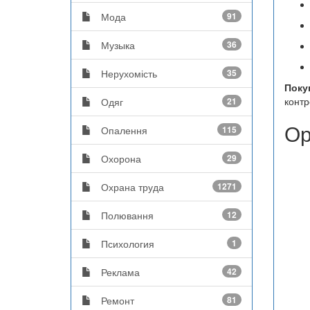
Мода
91
Музыка
36
Нерухомість
35
Поку
контр
Одяг
21
Ор
Опалення
115
Охорона
29
Охрана труда
1271
Полювання
12
Психология
1
Реклама
42
Ремонт
81