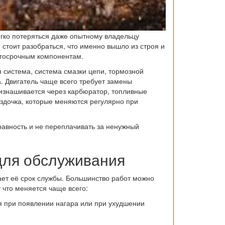
егко потеряться даже опытному владельцу
стоит разобраться, что именно вышло из строя и
лгосрочным компонентам.
я система, система смазки цепи, тормозной
. Двигатель чаще всего требует замены
 изнашивается через карбюратор, топливные
здочка, которые меняются регулярно при
равность и не переплачивать за ненужный
для обслуживания
ет её срок службы. Большинство работ можно
 что меняется чаще всего:
я при появлении нагара или при ухудшении