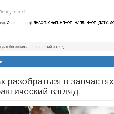
лад:
Охорона праці
,
ДНАОП
,
СНиП
,
НПАОП
,
НАПБ
,
НАОП
,
ДСТУ
,
Д
х для бензопилы: практический взгляд
и
к разобраться в запчастя
актический взгляд