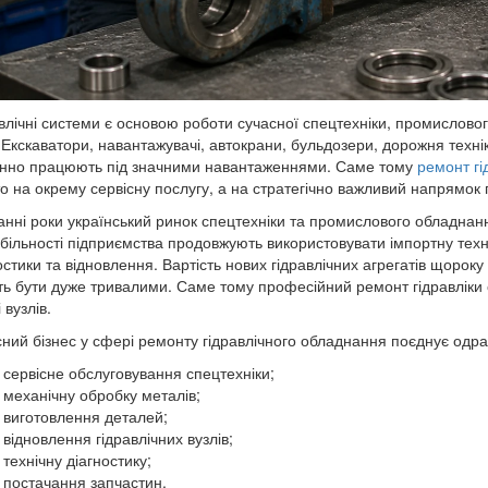
влічні системи є основою роботи сучасної спецтехніки, промислов
. Екскаватори, навантажувачі, автокрани, бульдозери, дорожня техні
нно працюють під значними навантаженнями. Саме тому
ремонт гі
о на окрему сервісну послугу, а на стратегічно важливий напрямок 
анні роки український ринок спецтехніки та промислового обладнанн
більності підприємства продовжують використовувати імпортну техн
остики та відновлення. Вартість нових гідравлічних агрегатів щорок
ь бути дуже тривалими. Саме тому професійний ремонт гідравліки 
 вузлів.
ний бізнес у сфері ремонту гідравлічного обладнання поєднує одраз
сервісне обслуговування спецтехніки;
механічну обробку металів;
виготовлення деталей;
відновлення гідравлічних вузлів;
технічну діагностику;
постачання запчастин.