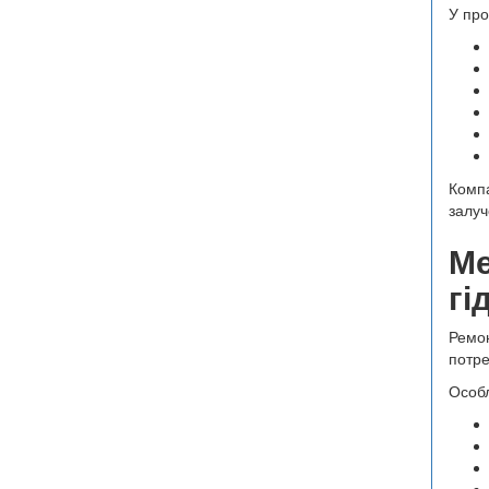
У про
Компа
залуч
Ме
гі
Ремон
потре
Особл