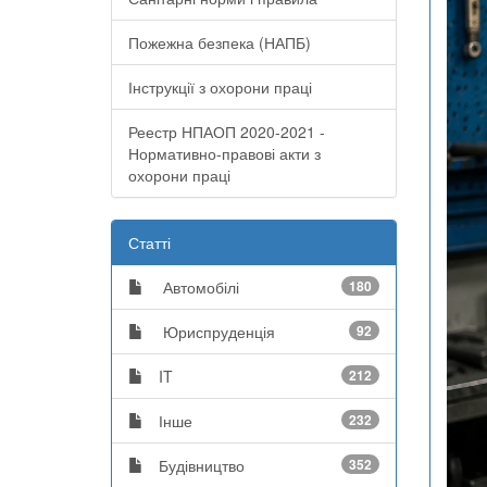
Пожежна безпека (НАПБ)
Інструкції з охорони праці
Реестр НПАОП 2020-2021 -
Нормативно-правові акти з
охорони праці
Статті
Автомобілі
180
Юриспруденція
92
IT
212
Інше
232
Будівництво
352