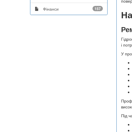
повер
Фінанси
157
На
Ре
Гідро
і пот
У про
Профе
висок
Під ч