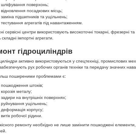
шліфування поверхонь;
відновлення посадкових місць;
заміна підшипників та ущільнень;
тестування агрегатів під навантаженням.
ні сервісні центри використовують високоточні токарні, фрезерні т
ь складні імпортні агрегати.
монт гідроциліндрів
циліндри активно використовуються у спецтехніці, промислових ме
забезпечують рух робочих органів техніки та передачу значних нав
ільш поширеними проблемами є:
пошкодження штоків;
корозія металу;
задири на внутрішніх поверхнях;
руйнування ущільнень;
деформація корпусу;
витік робочої рідини.
кісного ремонту необхідно не лише замінити пошкоджені елементи, 
ей.