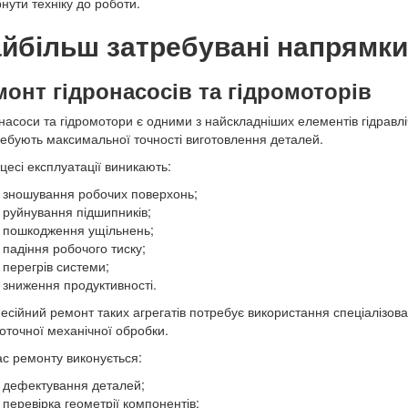
нути техніку до роботи.
йбільш затребувані напрямки
монт гідронасосів та гідромоторів
насоси та гідромотори є одними з найскладніших елементів гідравл
ребують максимальної точності виготовлення деталей.
цесі експлуатації виникають:
зношування робочих поверхонь;
руйнування підшипників;
пошкодження ущільнень;
падіння робочого тиску;
перегрів системи;
зниження продуктивності.
сійний ремонт таких агрегатів потребує використання спеціалізов
оточної механічної обробки.
ас ремонту виконується:
дефектування деталей;
перевірка геометрії компонентів;