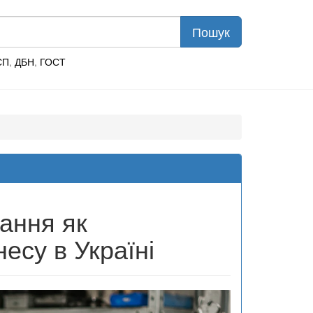
СП
,
ДБН
,
ГОСТ
ання як
есу в Україні