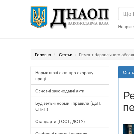
Наприк
Головна
Статьи
Ремонт гідравлічного облад
Стать
Нормативні акти про охорону
праці
Ре
Основні законодавчі акти
пе
Будівельні норми і правила (ДБН,
СНиП)
Стандарти (ГОСТ, ДСТУ)
Санітарні норми і правила