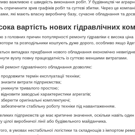
иво важливою є швидкість виконання робіт. У будівництві чи аграрно
ь спричинити зрив графіків робіт та суттєві збитки. Через це компан
ами, які мають власну виробничу базу, сучасне обладнання та досві
сока вартість нових гідравлічних ко
ю з головних причин популярності ремонту гідравліки є висока ціна н
мотори та розподільники коштують дуже дорого, особливо якщо йдеть
атьох випадках придбання нового обладнання економічно невигідне
нути вузлу повну працездатність із суттєво меншими витратами.
ий ремонт гідравлічного обладнання дозволяє:
продовжити термін експлуатації техніки;
знизити витрати підприємства;
уникнути тривалого простою;
відновити заводські характеристики агрегатів;
зберегти оригінальні комплектуючі;
забезпечити стабільну роботу техніки під навантаженням.
еликих підприємств це має критичне значення, оскільки навіть оди
у цілої виробничої лінії або будівельного майданчика.
того, в умовах нестабільної логістики та складнощів з імпортом р