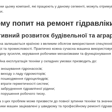
ки цьому компанії, які працюють у даному сегменті, можуть отримув
х.
му попит на ремонт гідравлік
тивний розвиток будівельної та аграр
на залишається країною з великим обсягом використання спецтехнік
рі та промисловості. Практично кожна сучасна машина використовує с
ачу зусилля, керування робочими механізмами та функціонування 
йна експлуатація техніки у складних умовах призводить до:
зношування гідронасосів;
виходу з ладу гідромоторів;
пошкодження гідроциліндрів;
втрати герметичності систем;
забруднення гідравлічної рідини;
порушення робочого тиску.
 з цих проблем може призвести до повної зупинки техніки та значн
ики машин зацікавлені у швидкому та професійному ремонті гідрав