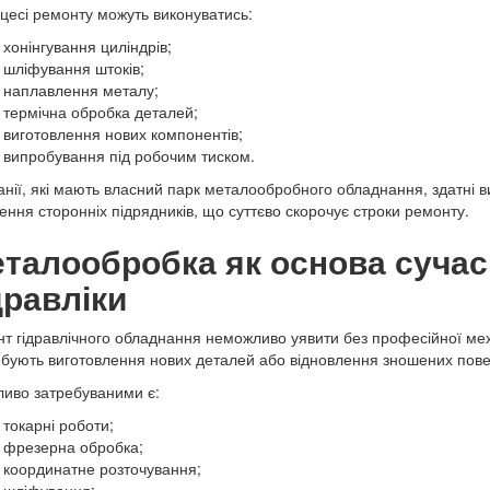
цесі ремонту можуть виконуватись:
хонінгування циліндрів;
шліфування штоків;
наплавлення металу;
термічна обробка деталей;
виготовлення нових компонентів;
випробування під робочим тиском.
нії, які мають власний парк металообробного обладнання, здатні в
ення сторонніх підрядників, що суттєво скорочує строки ремонту.
талообробка як основа сучас
дравліки
т гідравлічного обладнання неможливо уявити без професійної меха
бують виготовлення нових деталей або відновлення зношених повер
иво затребуваними є:
токарні роботи;
фрезерна обробка;
координатне розточування;