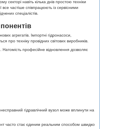
му секторі навіть кілька днів простою техніки
ії все частіше співпрацюють із сервісними
дчених спеціалістів.
мпонентів
ових агрегатів. Імпортні гідронасоси,
ся про техніку провідних світових виробників.
. Натомість професійне відновлення дозволяє
н несправний гідравлічний вузол може вплинути на
емонт часто стає єдиним реальним способом швидко