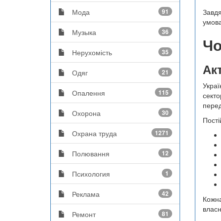
Мода
91
Завдя
умова
Музыка
36
Чо
Нерухомість
35
Ак
Одяг
21
Украї
Опалення
115
секто
перед
Охорона
30
Пості
Охрана труда
1271
Полювання
12
Психология
1
Реклама
42
Кожна
власн
Ремонт
81