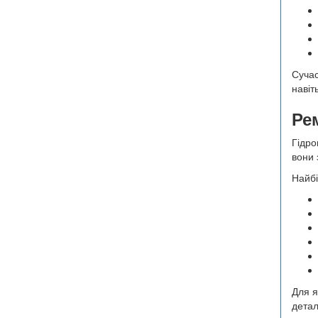
Сучас
навіт
Ре
Гідро
вони 
Найб
Для я
детал