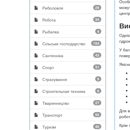
Особл
можут
Риболовля
29
центр
Робота
34
Ви
Рыбалка
4
Одніє
гідро
Сільське господарство
154
У баг
Сантехніка
43
повер
Якісн
Спорт
31
Страхування
9
Строительная техника
6
Тваринництво
27
Для в
Транспорт
50
робот
Крім 
Туризм
40