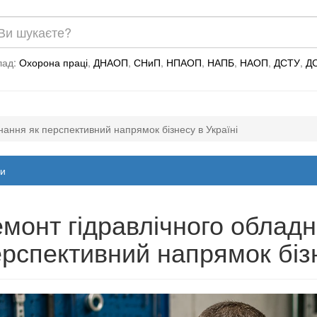
лад:
Охорона праці
,
ДНАОП
,
СНиП
,
НПАОП
,
НАПБ
,
НАОП
,
ДСТУ
,
Д
нання як перспективний напрямок бізнесу в Україні
и
монт гідравлічного обладн
рспективний напрямок бізн