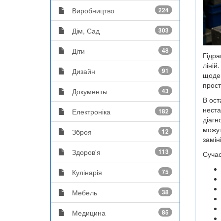
Виробництво
224
Дім, Сад
303
Діти
48
Гідра
ліній
Дизайн
91
щоде
прост
Документы
43
В ост
неста
Електроніка
182
діагн
можут
Зброя
12
заміні
Здоров'я
113
Сучас
Кулінарія
75
Мебель
38
Медицина
85