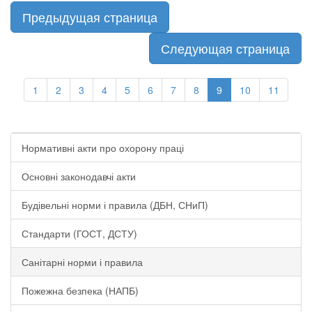
Предыдущая страница
Следующая страница
1
2
3
4
5
6
7
8
9
10
11
Нормативні акти про охорону праці
Основні законодавчі акти
Будівельні норми і правила (ДБН, СНиП)
Стандарти (ГОСТ, ДСТУ)
Санітарні норми і правила
Пожежна безпека (НАПБ)