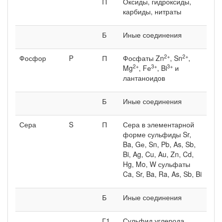
П
Оксиды, гидроксиды,
карбиды, нитраты
Б
Иные соединения
2+
2+
Фосфор
P
П
Фосфаты Zn
, Sn
,
2+
3+
3+
Mg
, Fе
, Bi
и
лантаноидов
Б
Иные соединения
Сера
S
П
Сера в элементарной
форме сульфиды Sr,
Ba, Gе, Sn, Pb, As, Sb,
Bi, Ag, Cu, Au, Zn, Cd,
Hg, Mo, W сульфаты
Ca, Sr, Ba, Ra, As, Sb, Bi
Б
Иные соединения
Г1
Сульфид углерода