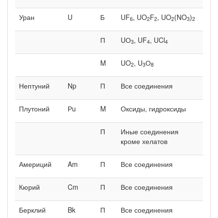
Уран
U
Б
UF
, UO
F
, UO
(NO
)
6
2
2
2
3
2
П
UО
, UF
, UCl
3
4
4
M
UO
, U
О
2
3
8
Нептуний
Np
П
Все соединения
Плутоний
Рu
M
Оксиды, гидроксиды
П
Иные соединения
кроме хелатов
Америций
Am
П
Все соединения
Кюрий
Cm
П
Все соединения
Берклий
Bk
П
Все соединения