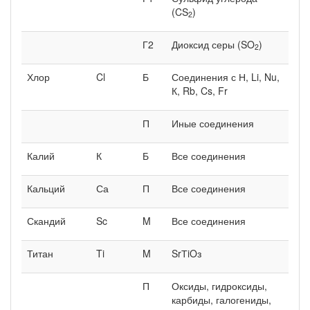
(CS
)
2
Г2
Диоксид серы (SO
)
2
Хлор
Cl
Б
Соединения с Н, Li, Nu,
К, Rb, Cs, Fr
П
Иные соединения
Калий
К
Б
Все соединения
Кальций
Са
П
Все соединения
Скандий
Sc
M
Все соединения
Титан
Ti
M
SrТiOз
П
Оксиды, гидроксиды,
карбиды, галогениды,