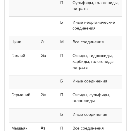
П
Сульфиды, галогениды,
нитраты
Б
Иные неорганические
соединения
Цинк
Zn
М
Все соединения
Галлий
Ga
П
Оксиды, гидроксиды,
карбиды, галогениды,
нитраты
Б
Иные соединения
Германий
Ge
П
Оксиды, сульфиды,
галогениды
Б
Иные соединения
Мышьяк
As
П
Все соединения