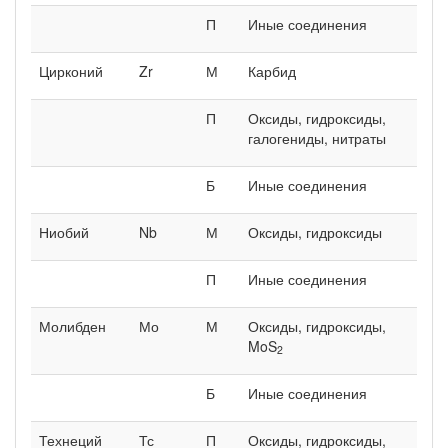
П
Иные соединения
Цирконий
Zr
М
Карбид
П
Оксиды, гидроксиды,
галогениды, нитраты
Б
Иные соединения
Ниобий
Nb
М
Оксиды, гидроксиды
П
Иные соединения
Молибден
Мо
М
Оксиды, гидроксиды,
MoS
2
Б
Иные соединения
Технеций
Тс
П
Оксиды, гидроксиды,