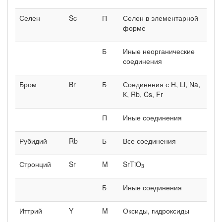
Селен
Sc
П
Селен в элементарной
форме
Б
Иные неорганические
соединения
Бром
Br
Б
Соединения с Н, Li, Na,
К, Rb, Cs, Fr
П
Иные соединения
Рубидий
Rb
Б
Все соединения
Стронций
Sr
M
SrTiO
3
Б
Иные соединения
Иттрий
Y
M
Оксиды, гидроксиды