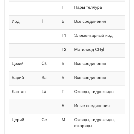
Г
Пары теллура
Иод
I
Б
Все соединения
Г1
Элементарный иод
Г2
Метилиод СН
I
3
Цезий
Cs
Б
Все соединения
Барий
Ва
Б
Все соединения
Лантан
La
П
Оксиды, гидроксиды
Б
Иные соединения
Церий
Се
М
Оксиды, гидроксиды,
фториды