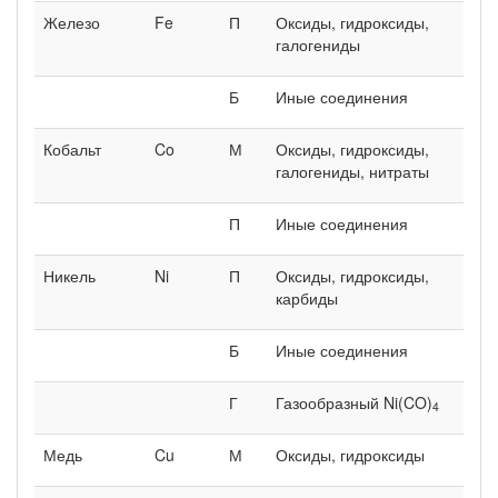
Железо
Fe
П
Оксиды, гидроксиды,
галогениды
Б
Иные соединения
Кобальт
Co
М
Оксиды, гидроксиды,
галогениды, нитраты
П
Иные соединения
Никель
Ni
П
Оксиды, гидроксиды,
карбиды
Б
Иные соединения
Г
Газообразный Ni(CO)
4
Медь
Cu
М
Оксиды, гидроксиды