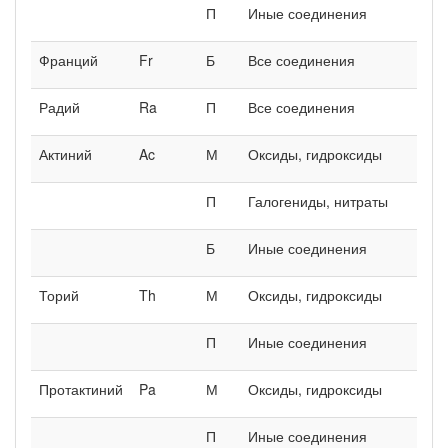
П
Иные соединения
Франций
Fr
Б
Все соединения
Радий
Ra
П
Все соединения
Актиний
Ac
М
Оксиды, гидроксиды
П
Галогениды, нитраты
Б
Иные соединения
Торий
Th
М
Оксиды, гидроксиды
П
Иные соединения
Протактиний
Pa
М
Оксиды, гидроксиды
П
Иные соединения