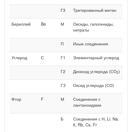
Г3
Тритированный метан
Бериллий
Be
М
Оксиды, галогениды,
нитраты
П
Иные соединения
Углерод
С
Г1
Элементарный углерод
Г2
Диоксид углерода (СО
)
2
ГЗ
Оксид углерода (СО)
Фтор
F
М
Соединения с
лантаноидами
Б
Соединения с Н, Li. Na.
К, Rb, Cs, Fr