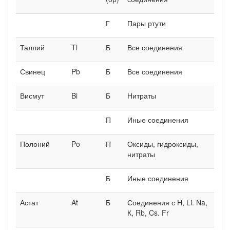
Г
Пары ртути
Таллий
Tl
Б
Все соединения
Свинец
Pb
Б
Все соединения
Висмут
Bi
Б
Нитраты
П
Иные соединения
Полоний
Po
П
Оксиды, гидроксиды,
нитраты
Б
Иные соединения
Астат
At
Б
Соединения с Н, Li. Na,
К, Rb, Cs. Fr