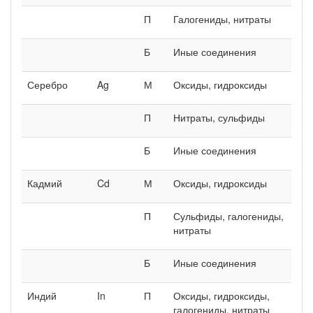
П
Галогениды, нитраты
Б
Иные соединения
Серебро
Ag
М
Оксиды, гидроксиды
П
Нитраты, сульфиды
Б
Иные соединения
Кадмий
Cd
М
Оксиды, гидроксиды
П
Сульфиды, галогениды,
нитраты
Б
Иные соединения
Индий
In
П
Оксиды, гидроксиды,
галогениды, нитраты