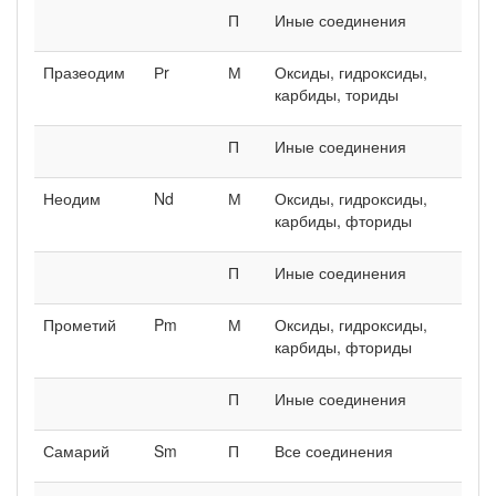
П
Иные соединения
Празеодим
Рr
М
Оксиды, гидроксиды,
карбиды, ториды
П
Иные соединения
Неодим
Nd
М
Оксиды, гидроксиды,
карбиды, фториды
П
Иные соединения
Прометий
Pm
М
Оксиды, гидроксиды,
карбиды, фториды
П
Иные соединения
Самарий
Sm
П
Все соединения