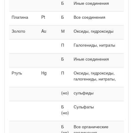
Б
Иные соединения
Платина
Pt
Б
Все соединения
Золото
Au
М
Оксиды, гидроксиды
П
Галогениды, нитраты
Б
Иные соединения
Ртуть
Hg
П
Оксиды, гидроксиды,
галогениды, нитраты,
(но)
сульфиды
Б
Сульфаты
(но)
Б
Все органические
(ор)
соединения