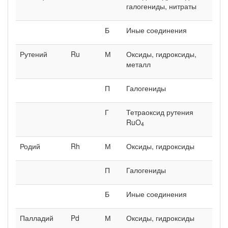
галогениды, нитраты
Б
Иные соединения
Рутений
Ru
М
Оксиды, гидроксиды,
металл
П
Галогениды
Г
Тетраоксид рутения
RuO
4
Родий
Rh
М
Оксиды, гидроксиды
П
Галогениды
Б
Иные соединения
Палладий
Pd
М
Оксиды, гидроксиды