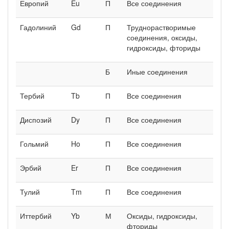
Европий
Eu
П
Все соединения
Гадолиний
Gd
П
Труднорастворимые
соединения, оксиды,
гидроксиды, фториды
Б
Иные соединения
Тербий
Tb
П
Все соединения
Диспозий
Dy
П
Все соединения
Гольмий
Ho
П
Все соединения
Эрбий
Er
П
Все соединения
Тулий
Tm
П
Все соединения
Иттербий
Yb
М
Оксиды, гидроксиды,
фториды