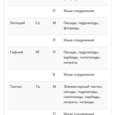
П
Иные соединения
Лютеций
Lu
М
Оксиды, гидроксиды,
фториды
П
Иные соединения
Гафний
Hf
П
Оксиды, гидроксиды,
карбиды, галогениды,
нитраты
Б
Иные соединения
Тантал
Та
М
Элементарный тантал,
оксиды, гидроксиды,
галогениды, карбиды,
нитраты, нитриды
П
Иные соединения