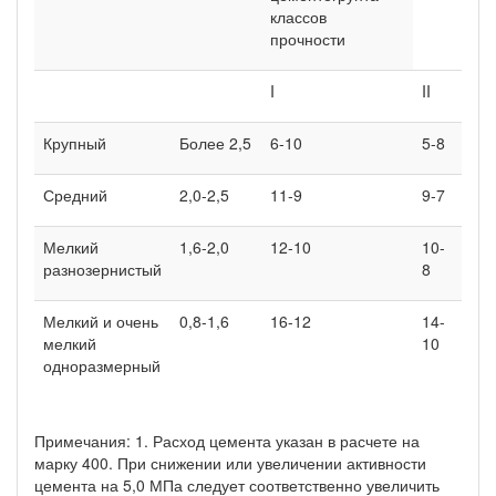
классов
прочности
I
II
III
Крупный
Более 2,5
6-10
5-8
4-6
Средний
2,0-2,5
11-9
9-7
6-5
Мелкий
1,6-2,0
12-10
10-
8-6
разнозернистый
8
Мелкий и очень
0,8-1,6
16-12
14-
12-
мелкий
10
8
одноразмерный
Примечания: 1. Расход цемента указан в расчете на
марку 400. При снижении или увеличении активности
цемента на 5,0 МПа следует соответственно увеличить