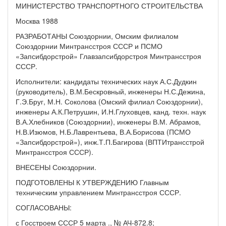
МИНИСТЕРСТВО ТРАНСПОРТНОГО СТРОИТЕЛЬСТВА
Москва 1988
РАЗРАБОТАНЫ Союздорнии, Омским филиалом
Союздорнии Минтрансстроя СССР и ПСМО
«Запсибдорстрой» Главзапсибдорстроя Минтрансстроя
СССР.
Исполнители: кандидаты технических наук А.С.Дудкин
(руководитель), В.М.Бескровный, инженеры Н.С.Дежина,
Г.Э.Бруг, М.Н. Соколова (Омский филиал Союздорнии),
инженеры А.К.Петрушин, И.Н.Глуховцев, канд. техн. наук
В.А.Хлебников (Союздорнии), инженеры В.М. Абрамов,
Н.В.Изюмов, Н.Б.Лаврентьева, В.А.Борисова (ПСМО
«Запсибдорстрой»), инж.Т.П.Багирова (ВПТИтрансстрой
Минтрансстроя СССР).
ВНЕСЕНЫ Союздорнии.
ПОДГОТОВЛЕНЫ К УТВЕРЖДЕНИЮ Главным
техническим управлением Минтрансстроя СССР.
СОГЛАСОВАНЫ:
с Госстроем СССР 5 марта ., № АЧ-872.8;