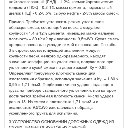
нейтрализованный (ГНД) - 1-2%, кремнийорганические
жидкости (ГКЖ) - 0,2-1% массы цемента, подмыльный
щелок (ПЩ) - 0,2-0,5%, сырую нефть - 2-3% массы смеси.
Пример. Требуется установить режим уплотнения
образцов смеси, состоящей из песка с модулем
крупности 1,4 и 12% цемента, имеющей максимальную
плотность = 80 г/см2 при влажности 9,5%W0 .Cyxая смесь
предназначена для укладки зимой в основание. По табл.
3 в строке, соответствующей значениям модуля
крупности песка мелкого одноразмерного, находят
значение коэффициента уплотнения, получаемого при
уплотнении сухой смеси на дороге зимой: Ку = 0,95.
Определяют требуемую плотность смеси для
изготовления образцов, используя значения и Ку. = 1,80 х
0,95 = 1,71 г/см3. Подбирают число ударов падающего
груза на приборе стандартного уплотнения, при котором
достигается требуемая плотность смеси. Число ударов
равно 13. Из смеси с плотностью 1,71 г/см3 и с
влажностью 9,5%Wo изготавливают образцы
укрепленного грунта для испытаний.
3 УСТРОЙСТВО ОСНОВАНИЙ ДОРОЖНЫХ ОДЕЖД ИЗ
СУХИХ ЦЕМЕНТОГРУНТОВЫХ СМЕСЕЙ