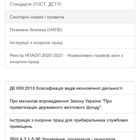
Стандарти (ГОСТ, ДСТУ)
Санітарні норми і правила
Пожежна безпека (НАПБ)
Інструкції з охорони праці
Реестр НПАОП 2020-2021 - Нормативно-правові акти з
охорони праці
ДК 009:2010 Класифікація видів економічної діяльності
Про механізм впровадження Закону України "Про
приватизацію державного житлового фонду"
Інструкція з охорони праці для прибиральника службових
приміщень
ДБН А.3.1-5-96 Управління, організація і технологія