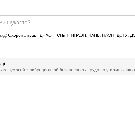
лад:
Охорона праці
,
ДНАОП
,
СНиП
,
НПАОП
,
НАПБ
,
НАОП
,
ДСТУ
,
Д
аці
ию шумовой и вибрационной безопасности труда на угольных шахта