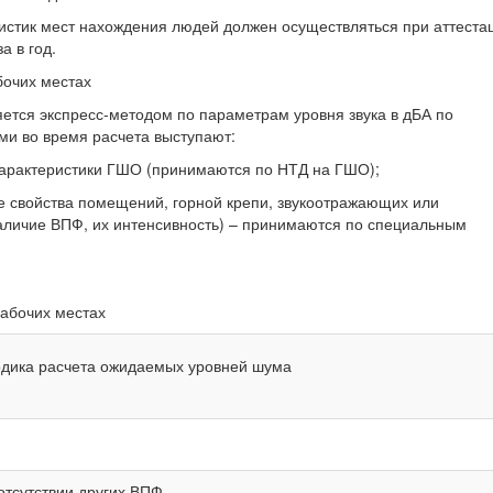
истик мест нахождения людей должен осуществляться при аттеста
а в год.
бочих местах
ется экспресс-методом по параметрам уровня звука в дБА по
ми во время расчета выступают:
арактеристики ГШО (принимаются по НТД на ГШО);
ие свойства помещений, горной крепи, звукоотражающих или
аличие ВПФ, их интенсивность) – принимаются по специальным
абочих местах
дика расчета ожидаемых уровней шума
отсутствии других ВПФ