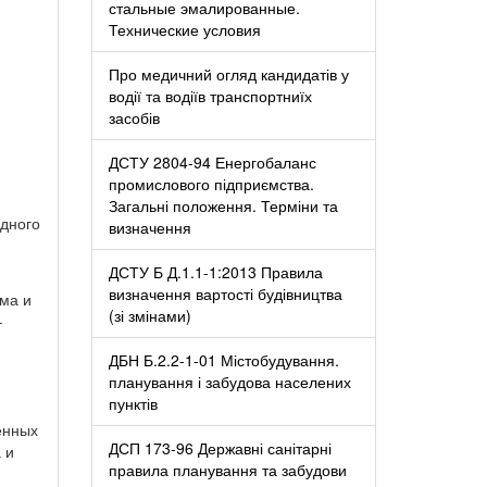
стальные эмалированные.
Технические условия
Про медичний огляд кандидатів у
водії та водіїв транспортниїх
засобів
ДСТУ 2804-94 Енергобаланс
промислового підприємства.
Загальні положення. Терміни та
едного
визначення
ДСТУ Б Д.1.1-1:2013 Правила
визначення вартості будівництва
ума и
(зі змінами)
–
ДБН Б.2.2-1-01 Містобудування.
планування і забудова населених
пунктів
енных
ДСП 173-96 Державні санітарні
 и
правила планування та забудови