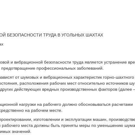
Й БЕЗОПАСНОСТИ ТРУДА В УГОЛЬНЫХ ШАХТАХ
ах
овой и вибрационной безопасности труда является устранение вр
, предотвращение профессиональных заболеваний.
 зависят от шумовых и вибрационных характеристик горно-шахтного
состояния, расположения рабочих мест относительно источников ш
, других действующих вредных производственных факторов (далее 
ационной нагрузки на рабочего должно обосновываться расчетами
редственно на рабочем месте.
 проектировании, изготовлении и эксплуатации машин, производств
и рабочего места должны быть приняты меры по уменьшению шума
тимых значений.