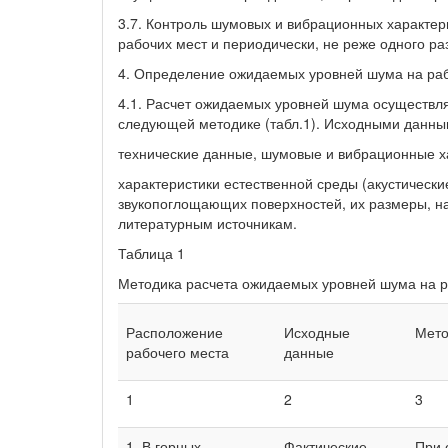
3.7. Контроль шумовых и вибрационных характер
рабочих мест и периодически, не реже одного раз
4. Определение ожидаемых уровней шума на ра
4.1. Расчет ожидаемых уровней шума осуществля
следующей методике (табл.1). Исходными данны
технические данные, шумовые и вибрационные х
характеристики естественной среды (акустическ
звукопоглощающих поверхностей, их размеры, н
литературным источникам.
Таблица 1
Методика расчета ожидаемых уровней шума на р
Расположение
Исходные
Мето
рабочего места
данные
1
2
3
1. В горных
Фактические
При 