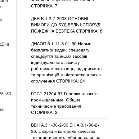
либо
СТОРІНКА: 7
о
ДБН В.1.2-7-2008 ОСНОВНІ
и
ВИМОГИ ДО БУДІВЕЛЬ І СПОРУД
ПОЖЕЖНА БЕЗПЕКА СТОРІНКА: 8
ДНАОП 5.1.11-3.01-90 Норми
дБ) в
безплатної видачі спецодягу,
спецвзуття та інших засобів
індивідуального захисту
робітникам залізниць, підприємств
та організацій міністерства шляхів
сполучення СТОРІНКА: 24
26–80
ГОСТ 21204-97 Горелки газовые
промышленные. Общие
технические требования
те
СТОРІНКА: 2
ВБН А.3.1-36-2-96 БН А.3.1-36-2-
96. Сварка и контроль качества
технологических тубопроводов на