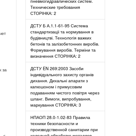
пневмогидравлических систем.
Технические требования
СТОРІНКА: 2
ДСТУ Б А.1.1-61-95 Система
стандартизаціі та нормування в
чет
будівництві. Технологія важких
бетонів та залізобетонних виробів.
Формування виробів. Терміни та
визначення СТОРІНКА: 2
ДСТУ EN 269:2003 Засоби
 за
індивідуального захисту органів
дихання. Дихальні апарати з
капюшоном і примусовим
подаванням чистого повітря через
шланг. Вимоги, випробування,
маркування СТОРІНКА: 3
НПАОП 28.0-1.02-83 Правила
техники безопасности и
производственной санитарии при
холодной обработке металлов