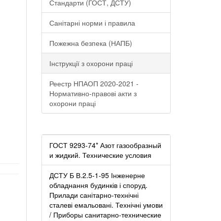
Стандарти (ГОСТ, ДСТУ)
Санітарні норми і правила
Пожежна безпека (НАПБ)
Інструкції з охорони праці
Реестр НПАОП 2020-2021 -
Нормативно-правові акти з
охорони праці
ГОСТ 9293-74* Азот газообразный
и жидкий. Технические условия
ДСТУ Б В.2.5-1-95 Інженерне
обладнання будинків і споруд.
Прилади санітарно-технічні
сталеві емальовані. Технічні умови
/ Приборы санитарно-технические