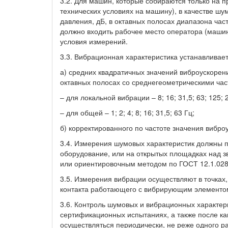
3.2. Для машин, которые собираются только на п
технических условиях на машину), в качестве шу
давления, дБ, в октавных полосах диапазона част
должно входить рабочее место оператора (машин
условия измерений.
3.3. Вибрационная характеристика устанавливает
а) средних квадратичных значений виброускорени
октавных полосах со среднегеометрическими час
– для локальной вибрации – 8; 16; 31,5; 63; 125; 
– для общей – 1; 2; 4; 8; 16; 31,5; 63 Гц;
б) корректированного по частоте значения вибро
3.4. Измерения шумовых характеристик должны 
оборудование, или на открытых площадках над 
или ориентировочным методом по ГОСТ 12.1.028
3.5. Измерения вибрации осуществляют в точках
контакта работающего с вибрирующим элементо
3.6. Контроль шумовых и вибрационных характе
сертификационных испытаниях, а также после ка
осуществляться периодически, не реже одного раз