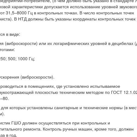
редприятии-потребителе, (о чем должно быть указано в стандарте 
мовой характеристики допускается использование уровней звуковог
от 31,5–8000 Гц в контрольных точках. В число контрольных точек
иста). В НТД должны быть указаны координаты контрольных точек 
ся в виде:
я (виброскорости) или их логарифмических уровней в децибелах (
тотами:
250; 500; 1000 Гц;
ускорения (виброскорости).
проводиться в помещениях, где установлено испытываемое
звукоотражающей плоскостью техническим методом по ГОСТ 12.1.0
–80.
, для которых установлены санитарные и технические нормы (в мес
м).
ристик ГШО должен осуществляться при контрольных и
питального ремонта. Контроль ручных машин, кроме того, должен
а в год.