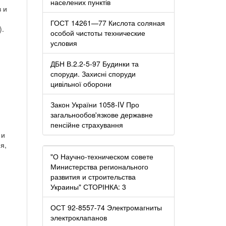
населених пунктів
 и
ГОСТ 14261—77 Кислота соляная
).
особой чистоты технические
условия
ДБН В.2.2-5-97 Будинки та
споруди. Захисні споруди
цивільної оборони
Закон України 1058-IV Про
загальнообов'язкове державне
пенсійне страхування
 и
я,
"О Научно-техническом совете
Министерства регионального
развития и строительства
Украины" СТОРІНКА: 3
ОСТ 92-8557-74 Электромагниты
электроклапанов