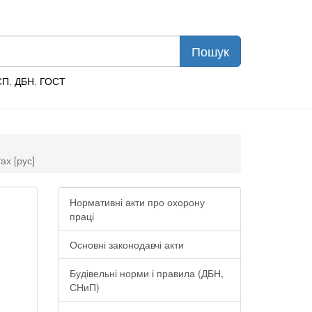
СП
,
ДБН
,
ГОСТ
х [рус]
Нормативні акти про охорону
праці
Основні законодавчі акти
Будівельні норми і правила (ДБН,
СНиП)