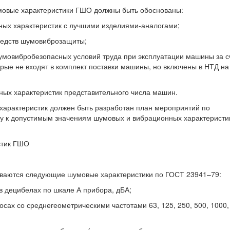
мовые характеристики ГШО должны быть обоснованы:
ных характеристик с лучшими изделиями-аналогами;
редств шумовиброзащиты;
мовибробезопасных условий труда при эксплуатации машины за с
рые не входят в комплект поставки машины, но включены в НТД на
ных характеристик представительного числа машин.
 характеристик должен быть разработан план мероприятий по
у к допустимым значениям шумовых и вибрационных характеристик
стик ГШО
ливаются следующие шумовые характеристики по ГОСТ 23941–79:
в децибелах по шкале А прибора, дБА;
осах со среднегеометрическими частотами 63, 125, 250, 500, 1000,