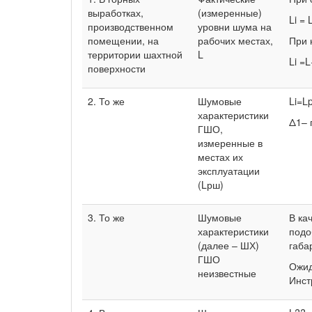
выработках,
(измеренные)
Li = 
производственном
уровни шума на
помещении, на
рабочих местах,
При 
территории шахтной
L
Li =
поверхности
2. То же
Шумовые
Li=L
характеристики
Δ1– 
ГШО,
измеренные в
местах их
эксплуатации
(Lрш)
3. То же
Шумовые
В ка
характеристики
подо
(далее – ШХ)
габа
ГШО
Ожид
неизвестные
Инст