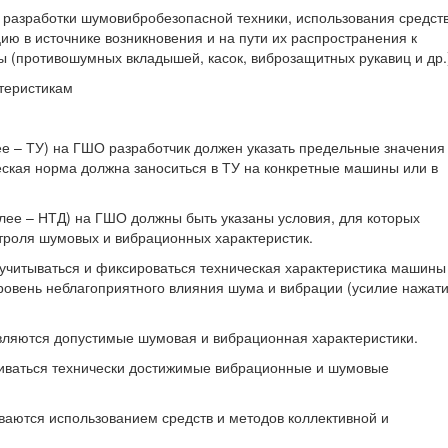
разработки шумовибробезопасной техники, использования средств
ю в источнике возникновения и на пути их распространения к
 (противошумных вкладышей, касок, виброзащитных рукавиц и др.
теристикам
лее – ТУ) на ГШО разработчик должен указать предельные значения
ская норма должна заноситься в ТУ на конкретные машины или в
алее – НТД) на ГШО должны быть указаны условия, для которых
троля шумовых и вибрационных характеристик.
учитываться и фиксироваться техническая характеристика машины
уровень неблагоприятного влияния шума и вибрации (усилие нажати
ляются допустимые шумовая и вибрационная характеристики.
ваться технически достижимые вибрационные и шумовые
ваются использованием средств и методов коллективной и