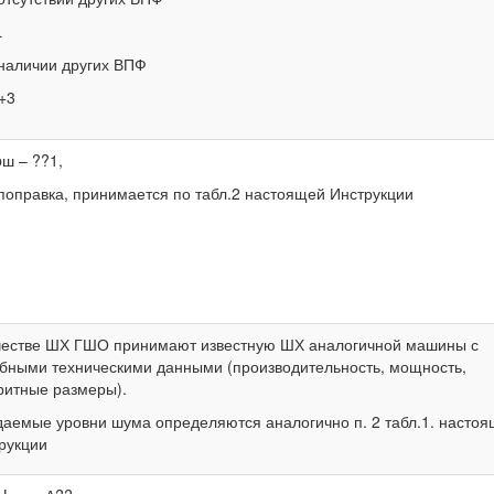
L
наличии других ВПФ
L+3
pш – ??1,
поправка, принимается по табл.2 настоящей Инструкции
честве ШХ ГШО принимают известную ШХ аналогичной машины с
бными техническими данными (производительность, мощность,
ритные размеры).
аемые уровни шума определяются аналогично п. 2 табл.1. насто
рукции