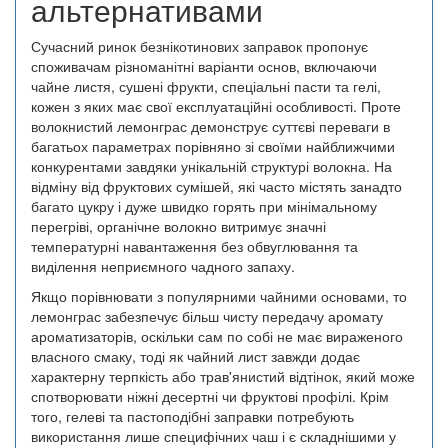
альтернативами
Сучасний ринок безнікотинових заправок пропонує
споживачам різноманітні варіанти основ, включаючи
чайне листя, сушені фрукти, спеціальні пасти та гелі,
кожен з яких має свої експлуатаційні особливості. Проте
волокнистий лемонграс демонструє суттєві переваги в
багатьох параметрах порівняно зі своїми найближчими
конкурентами завдяки унікальній структурі волокна. На
відміну від фруктових сумішей, які часто містять занадто
багато цукру і дуже швидко горять при мінімальному
перегріві, органічне волокно витримує значні
температурні навантаження без обвуглювання та
виділення неприємного чадного запаху.
Якщо порівнювати з популярними чайними основами, то
лемонграс забезпечує більш чисту передачу аромату
ароматизаторів, оскільки сам по собі не має вираженого
власного смаку, тоді як чайний лист завжди додає
характерну терпкість або трав'янистий відтінок, який може
спотворювати ніжні десертні чи фруктові профілі. Крім
того, гелеві та пастоподібні заправки потребують
використання лише специфічних чаш і є складнішими у