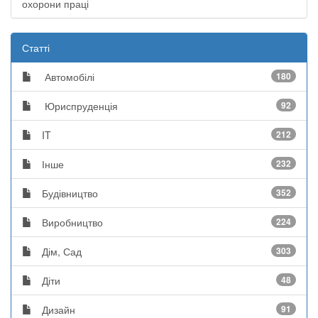
охорони праці
Статті
Автомобілі
180
Юриспруденція
92
IT
212
Інше
232
Будівництво
352
Виробництво
224
Дім, Сад
303
Діти
48
Дизайн
91