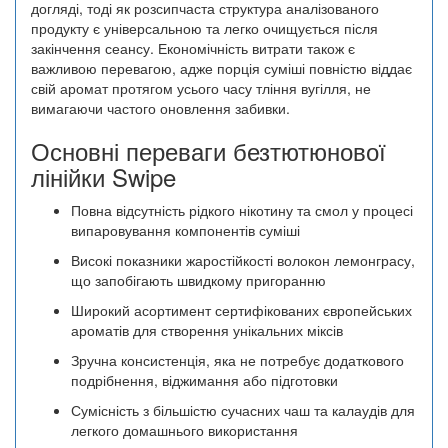
догляді, тоді як розсипчаста структура аналізованого
продукту є універсальною та легко очищується після
закінчення сеансу. Економічність витрати також є
важливою перевагою, адже порція суміші повністю віддає
свій аромат протягом усього часу тління вугілля, не
вимагаючи частого оновлення забивки.
Основні переваги безтютюнової
лінійки Swipe
Повна відсутність рідкого нікотину та смол у процесі
випаровування компонентів суміші
Високі показники жаростійкості волокон лемонграсу,
що запобігають швидкому пригоранню
Широкий асортимент сертифікованих європейських
ароматів для створення унікальних міксів
Зручна консистенція, яка не потребує додаткового
подрібнення, віджимання або підготовки
Сумісність з більшістю сучасних чаш та калаудів для
легкого домашнього використання