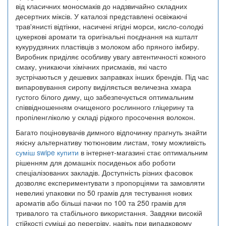
від класичних моносмаків до надзвичайно складних
десертних міксів. У каталозі представлені освіжаючі
трав'янисті відтінки, насичені ягідні морси, кисло-солодкі
цукеркові аромати та оригінальні поєднання на кшталт
кукурудзяних пластівців з молоком або пряного імбиру.
Виробник приділяє особливу увагу автентичності кожного
смаку, уникаючи хімічних присмаків, які часто
зустрічаються у дешевих заправках інших брендів. Під час
випаровування сиропу виділяється величезна хмара
густого білого диму, що забезпечується оптимальним
співвідношенням очищеного рослинного гліцерину та
пропіленгліколю у складі рідкого просочення волокон.
Багато поціновувачів димного відпочинку прагнуть знайти
якісну альтернативу тютюновим листам, тому можливість
суміш swipe купити
в інтернет-магазині стає оптимальним
рішенням для домашніх посиденьок або роботи
спеціалізованих закладів. Доступність різних фасовок
дозволяє експериментувати з пропорціями та замовляти
невеликі упаковки по 50 грамів для тестування нових
ароматів або більші пачки по 100 та 250 грамів для
тривалого та стабільного використання. Завдяки високій
стійкості суміші до перегріву, навіть при випадковому