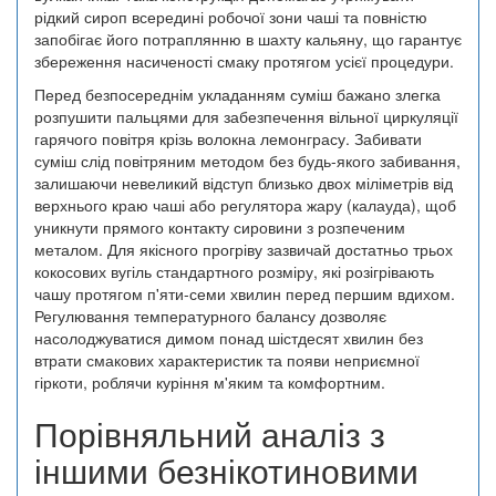
рідкий сироп всередині робочої зони чаші та повністю
запобігає його потраплянню в шахту кальяну, що гарантує
збереження насиченості смаку протягом усієї процедури.
Перед безпосереднім укладанням суміш бажано злегка
розпушити пальцями для забезпечення вільної циркуляції
гарячого повітря крізь волокна лемонграсу. Забивати
суміш слід повітряним методом без будь-якого забивання,
залишаючи невеликий відступ близько двох міліметрів від
верхнього краю чаші або регулятора жару (калауда), щоб
уникнути прямого контакту сировини з розпеченим
металом. Для якісного прогріву зазвичай достатньо трьох
кокосових вугіль стандартного розміру, які розігрівають
чашу протягом п'яти-семи хвилин перед першим вдихом.
Регулювання температурного балансу дозволяє
насолоджуватися димом понад шістдесят хвилин без
втрати смакових характеристик та появи неприємної
гіркоти, роблячи куріння м'яким та комфортним.
Порівняльний аналіз з
іншими безнікотиновими