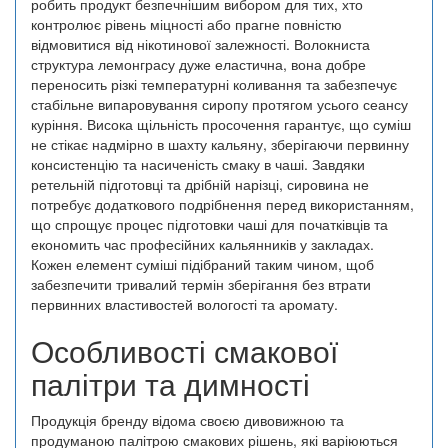
робить продукт безпечнішим вибором для тих, хто
контролює рівень міцності або прагне повністю
відмовитися від нікотинової залежності. Волокниста
структура лемонграсу дуже еластична, вона добре
переносить різкі температурні коливання та забезпечує
стабільне випаровування сиропу протягом усього сеансу
куріння. Висока щільність просочення гарантує, що суміш
не стікає надмірно в шахту кальяну, зберігаючи первинну
консистенцію та насиченість смаку в чаші. Завдяки
ретельній підготовці та дрібній нарізці, сировина не
потребує додаткового подрібнення перед використанням,
що спрощує процес підготовки чаші для початківців та
економить час професійних кальянників у закладах.
Кожен елемент суміші підібраний таким чином, щоб
забезпечити тривалий термін зберігання без втрати
первинних властивостей вологості та аромату.
Особливості смакової
палітри та димності
Продукція бренду відома своєю дивовижною та
продуманою палітрою смакових рішень, які варіюються