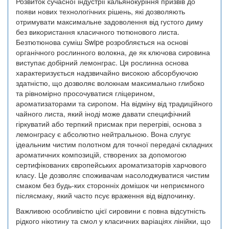
Розвиток сучасної індустрії кальянокуріння призвів до
появи нових технологічних рішень, які дозволяють
отримувати максимальне задоволення від густого диму
без використання класичного тютюнового листа.
Безтютюнова суміш Swipe розробляється на основі
органічного рослинного волокна, де як ключова сировина
виступає добірний лемонграс. Ця рослинна основа
характеризується надзвичайно високою абсорбуючою
здатністю, що дозволяє волокнам максимально глибоко
та рівномірно просочуватися гліцерином,
ароматизаторами та сиропом. На відміну від традиційного
чайного листа, який іноді може давати специфічний
гіркуватий або терпкий присмак при перегріві, основа з
лемонграсу є абсолютно нейтральною. Вона слугує
ідеальним чистим полотном для точної передачі складних
ароматичних композицій, створених за допомогою
сертифікованих європейських ароматизаторів харчового
класу. Це дозволяє споживачам насолоджуватися чистим
смаком без будь-ких сторонніх домішок чи неприємного
післясмаку, який часто псує враження від відпочинку.
Важливою особливістю цієї сировини є повна відсутність
рідкого нікотину та смол у класичних варіаціях лінійки, що