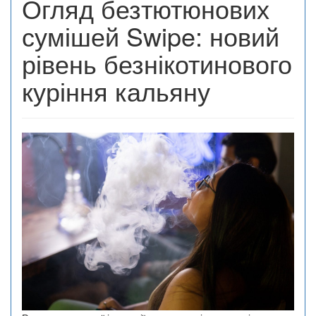
Огляд безтютюнових
сумішей Swipe: новий
рівень безнікотинового
куріння кальяну