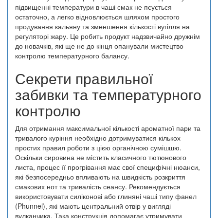
підвищенні температури в чаші смак не псується
остаточно, а легко відновлюється шляхом простого
продування кальяну та зменшення кількості вугілля на
регуляторі жару. Це робить продукт надзвичайно дружнім
до новачків, які ще не до кінця опанували мистецтво
контролю температурного балансу.
Секрети правильної
забивки та температурного
контролю
Для отримання максимальної кількості ароматної пари та
тривалого куріння необхідно дотримуватися кількох
простих правил роботи з цією органічною сумішшю.
Оскільки сировина не містить класичного тютюнового
листа, процес її прогрівання має свої специфічні нюанси,
які безпосередньо впливають на швидкість розкриття
смакових нот та тривалість сеансу. Рекомендується
використовувати силіконові або глиняні чаші типу фанел
(Phunnel), які мають центральний отвір у вигляді
вулканчика. Така конструкція допомагає утримувати