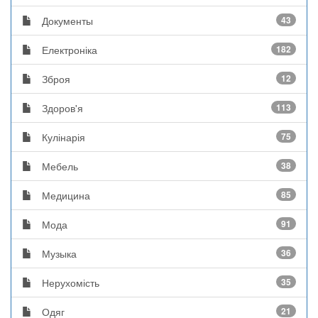
Документы
43
Електроніка
182
Зброя
12
Здоров'я
113
Кулінарія
75
Мебель
38
Медицина
85
Мода
91
Музыка
36
Нерухомість
35
Одяг
21