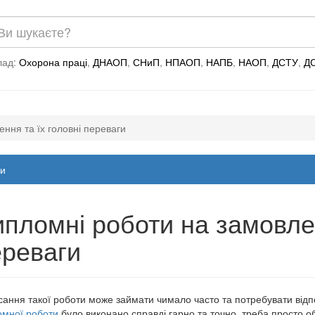
лад:
Охорона праці
,
ДНАОП
,
СНиП
,
НПАОП
,
НАПБ
,
НАОП
,
ДСТУ
,
Д
ння та їх головні переваги
и
пломні роботи на замовлен
ереваги
ання такої роботи може займати чимало часто та потребувати відп
мної роботи
було виконано справді гарно та точно, треба просто об