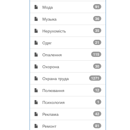
Мода
91
Музыка
36
Нерухомість
35
Одяг
21
Опалення
115
Охорона
30
Охрана труда
1271
Полювання
12
Психология
1
Реклама
42
Ремонт
81