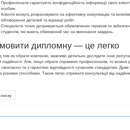
Професіонали гарантують конфіденційність інформації своїх клієнті
особам.
Клієнти можуть розраховувати на ефективну комунікацію та можливі
обговорення деталей та корекції робіт.
Спеціалісти точно дотримуються обумовлених термінів та забезпе
студентів, які мають обмежений час на виконання завдань.
мовити дипломну — це легко
 тим як обрати компанію, важливо детально дослідити їхню репутаці
ій надійності. Але, якщо обрати справжніх професіоналів, то можна
 своєчасно та з гарантією відповідності сучасним стандартам. Дуже
 різними способами. Також легко отримати консультації від надійн
списку