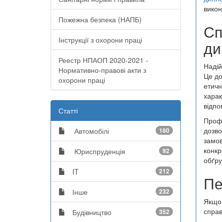
викон
Пожежна безпека (НАПБ)
Сп
Інструкції з охорони праці
ди
Реестр НПАОП 2020-2021 -
Надій
Нормативно-правові акти з
Це до
охорони праці
етичн
харак
відпо
Статті
Профе
дозво
Автомобілі
180
замов
конкр
Юриспруденція
92
обґру
IT
212
Пе
Інше
232
Якщо 
справ
Будівництво
352