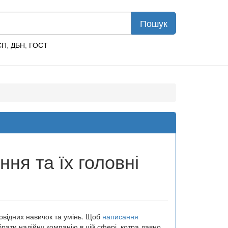
СП
,
ДБН
,
ГОСТ
ня та їх головні
овідних навичок та умінь. Щоб
написання
рати надійну компанію в цій сфері, котра давно