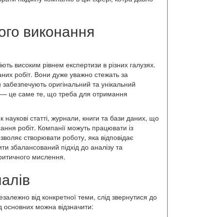
ого виконання
іють високим рівнем експертизи в різних галузях.
аних робіт. Вони дуже уважно стежать за
и забезпечують оригінальний та унікальний
ь — це саме те, що треба для отримання
наукові статті, журнали, книги та бази даних, що
сання робіт. Компанії можуть працювати із
озволяє створювати роботу, яка відповідає
ти збалансований підхід до аналізу та
ритичного мислення.
алів
залежно від конкретної теми, слід звернутися до
д основних можна відзначити: