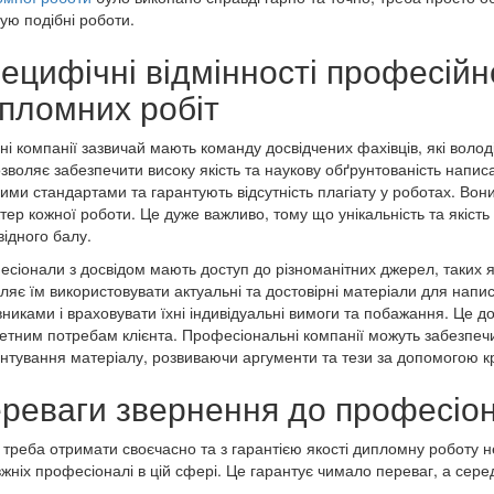
ую подібні роботи.
ецифічні відмінності професійн
пломних робіт
ні компанії зазвичай мають команду досвідчених фахівців, які волод
зволяє забезпечити високу якість та наукову обґрунтованість напис
ими стандартами та гарантують відсутність плагіату у роботах. Вон
тер кожної роботи. Це дуже важливо, тому що унікальність та якіст
відного балу.
сіонали з досвідом мають доступ до різноманітних джерел, таких як 
ляє їм використовувати актуальні та достовірні матеріали для напи
никами і враховувати їхні індивідуальні вимоги та побажання. Це д
етним потребам клієнта. Професіональні компанії можуть забезпечи
нтування матеріалу, розвиваючи аргументи та тези за допомогою к
реваги звернення до професіон
треба отримати своєчасно та з гарантією якості дипломну роботу не
жніх професіоналі в цій сфері. Це гарантує чимало переваг, а сере