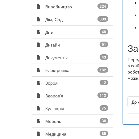
Виробництво
224
Дім, Сад
303
Діти
48
За
Дизайн
91
Документы
43
Перед
в їхн
Електроніка
182
робот
можна
Зброя
12
Здоров'я
113
До 
Кулінарія
75
Мебель
38
Медицина
85