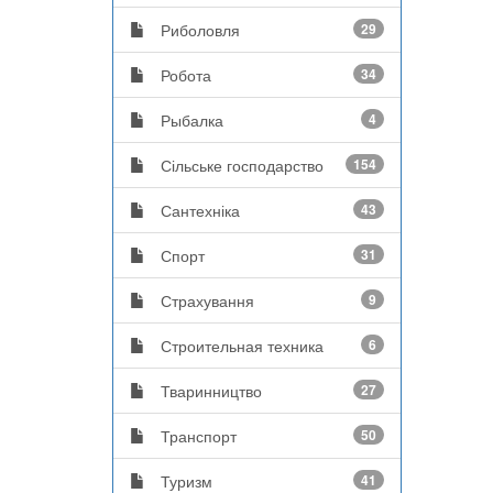
Риболовля
29
Робота
34
Рыбалка
4
Сільське господарство
154
Сантехніка
43
Спорт
31
Страхування
9
Строительная техника
6
Тваринництво
27
Транспорт
50
Туризм
41