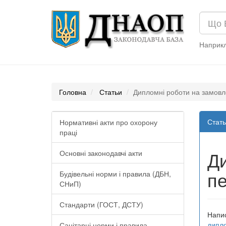
Наприк
Головна
Статьи
Дипломні роботи на замовле
Стать
Нормативні акти про охорону
праці
Ди
Основні законодавчі акти
п
Будівельні норми і правила (ДБН,
СНиП)
Стандарти (ГОСТ, ДСТУ)
Напис
дипло
Санітарні норми і правила