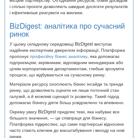
місцем партнерству. Об’єднання ресурсів, обмін досвідом
і спільні проєкти дозволяють швидше досягати результатів
і ефективніше реагувати на виклики.
BizDigest: аналітика про сучасний
ринок
У цьому складному середовищі BizDigest виступає
надійним експертним джерелом інформації. Платформа
пропонує
професійну бізнес аналітику
, яка допомагає
підприємцям, керівникам, відповідним менеджерам або
цілим корпоративним департаментам, глибше зрозуміти
процеси, що відбуваються на сучасному ринку.
Матеріали ресурсу охоплюють бізнес інсайди та тренди
ринку, що дозволяють оцінити не лише поточний стан
галузей, а й можливі сценарії їх розвитку. Такий підхід
допомагає бізнесу діяти більш усвідомлено та впевнено.
Окрему увагу BizDigest приділяє темі, яка набуває все
більшого значення, — це співпраця для бізнесу.
Платформа підкреслює, що саме партнерські відносини
часто стають ключем до масштабування і виходу на нові
ринки.