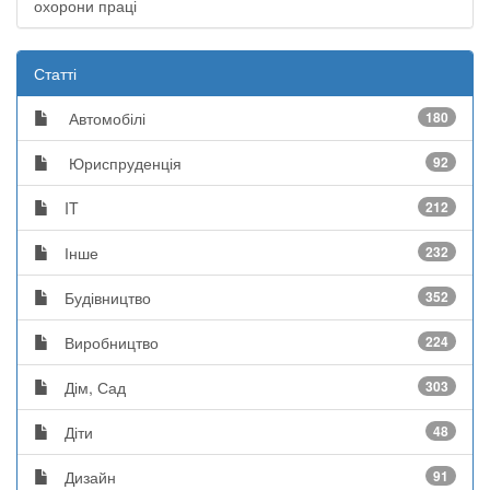
охорони праці
Статті
Автомобілі
180
Юриспруденція
92
IT
212
Інше
232
Будівництво
352
Виробництво
224
Дім, Сад
303
Діти
48
Дизайн
91