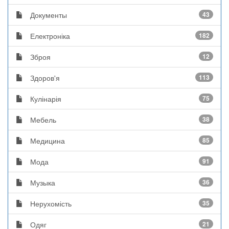
Документы
43
Електроніка
182
Зброя
12
Здоров'я
113
Кулінарія
75
Мебель
38
Медицина
85
Мода
91
Музыка
36
Нерухомість
35
Одяг
21