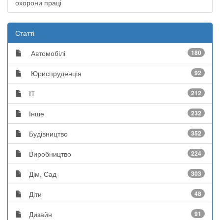
охорони праці
Статті
Автомобілі
180
Юриспруденція
92
IT
212
Інше
232
Будівництво
352
Виробництво
224
Дім, Сад
303
Діти
48
Дизайн
91