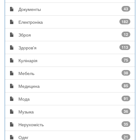
Документы
43
Електроніка
182
Зброя
12
Здоров'я
113
Кулінарія
75
Мебель
38
Медицина
85
Мода
91
Музыка
36
Нерухомість
35
Одяг
21