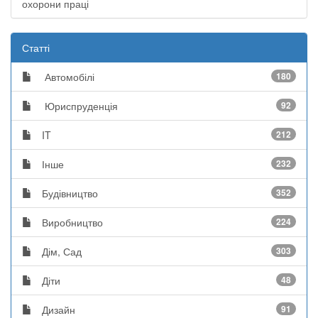
охорони праці
Статті
Автомобілі
180
Юриспруденція
92
IT
212
Інше
232
Будівництво
352
Виробництво
224
Дім, Сад
303
Діти
48
Дизайн
91