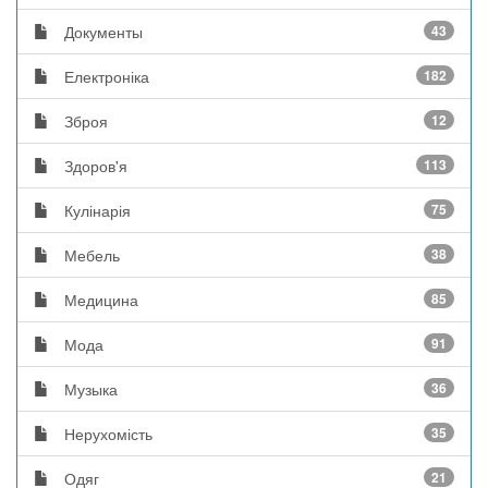
Документы
43
Електроніка
182
Зброя
12
Здоров'я
113
Кулінарія
75
Мебель
38
Медицина
85
Мода
91
Музыка
36
Нерухомість
35
Одяг
21