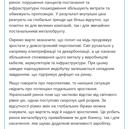
ринок: порушення ланцюгів постачання та
інфраструктурні пошкодження збільшують витрати та
обмежують пропозицію. У результаті внутрішні ціни
реагують на глобальні тренди ще більш відчутно, що
помітно як для великих компаній, так і для звичайних
постачальників металобрухту.
Окремо варто зазначити, що попит на мідь продовжує
зростати у довгостроковій перспективі. Світ рухається у
напрямку електрифікації та декарбонізації, а це означає
збільшення споживання цього металу у виробництві
кабелів, акумуляторів та інфраструктури. При цьому
швидке нарощування видобутку залишається складним
завданням, що підтримує дефіцит на ринку.
Якщо говорити про перспективи, то нинішня ситуація
свідчить про потенціал подальшого зростання.
Український ринок поки що частково відстає від світового
рівня цін, однак поступово скорочує цей розрив. За
відсутності різких змін на глобальних біржах можна
очікувати, що вартість міді й надалі зростатиме. Це робить
ринок металобрухту привабливим як для бізнесу, так і для
населення, яке шукає додаткові можливості заробітку.