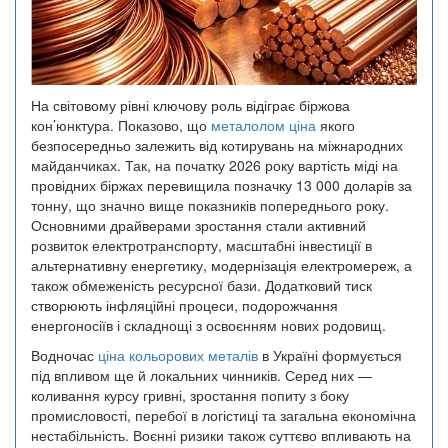
На світовому рівні ключову роль відіграє біржова
кон’юнктура. Показово, що
металолом ціна
якого
безпосередньо залежить від котирувань на міжнародних
майданчиках. Так, на початку 2026 року вартість міді на
провідних біржах перевищила позначку 13 000 доларів за
тонну, що значно вище показників попереднього року.
Основними драйверами зростання стали активний
розвиток електротранспорту, масштабні інвестиції в
альтернативну енергетику, модернізація електромереж, а
також обмеженість ресурсної бази. Додатковий тиск
створюють інфляційні процеси, подорожчання
енергоносіїв і складнощі з освоєнням нових родовищ.
Водночас
ціна кольорових металів
в Україні формується
під впливом ще й локальних чинників. Серед них —
коливання курсу гривні, зростання попиту з боку
промисловості, перебої в логістиці та загальна економічна
нестабільність. Воєнні ризики також суттєво впливають на