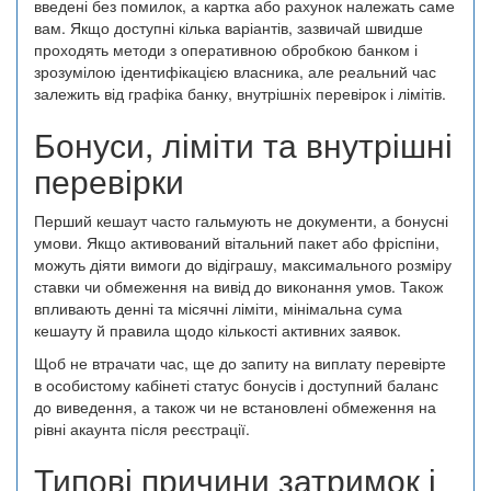
введені без помилок, а картка або рахунок належать саме
вам. Якщо доступні кілька варіантів, зазвичай швидше
проходять методи з оперативною обробкою банком і
зрозумілою ідентифікацією власника, але реальний час
залежить від графіка банку, внутрішніх перевірок і лімітів.
Бонуси, ліміти та внутрішні
перевірки
Перший кешаут часто гальмують не документи, а бонусні
умови. Якщо активований вітальний пакет або фріспіни,
можуть діяти вимоги до відіграшу, максимального розміру
ставки чи обмеження на вивід до виконання умов. Також
впливають денні та місячні ліміти, мінімальна сума
кешауту й правила щодо кількості активних заявок.
Щоб не втрачати час, ще до запиту на виплату перевірте
в особистому кабінеті статус бонусів і доступний баланс
до виведення, а також чи не встановлені обмеження на
рівні акаунта після реєстрації.
Типові причини затримок і