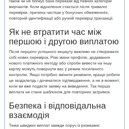
також чи не блокує банк перекази від певних категорій
мерчантів. Коли відхилення стається після тривалої
перевірки, причина частіше у бонусних обмеженнях,
повторній ідентифікації або ручній перевірці транзакції.
Як не втратити час між
першою і другою виплатою
Після першого успішного кешауту важливо не створювати
собі нових перевірок. Різкі зміни профілю, додавання
нового платіжного методу або спроби вивести на іншу
картку можуть повернути вас у режим посиленого
контролю. Якщо потрібно змінити реквізити, краще робити
це заздалегідь і дочекатися підтвердження, а не в момент,
коли ви вже подаєте заявку на виведення. Так перша
виплата не стане шаблоном для повторних затримок.
Безпека і відповідальна
взаємодія
Тема швидких виплат завжди поруч із ризиками: