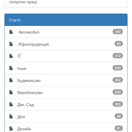
охорони праці
Статті
Автомобілі
180
Юриспруденція
92
IT
212
Інше
232
Будівництво
352
Виробництво
224
Дім, Сад
303
Діти
48
Дизайн
91