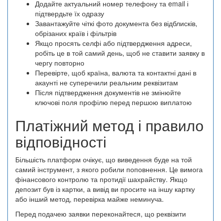
Додайте актуальний номер телефону та email і
підтвердьте їх одразу
Завантажуйте чіткі фото документа без відблисків,
обрізаних країв і фільтрів
Якщо просять селфі або підтвердження адреси,
робіть це в той самий день, щоб не ставити заявку в
чергу повторно
Перевірте, щоб країна, валюта та контактні дані в
акаунті не суперечили реальним реквізитам
Після підтвердження документів не змінюйте
ключові поля профілю перед першою виплатою
Платіжний метод і правило
відповідності
Більшість платформ очікує, що виведення буде на той
самий інструмент, з якого робили поповнення. Це вимога
фінансового контролю та протидії шахрайству. Якщо
депозит був із картки, а вивід ви просите на іншу картку
або інший метод, перевірка майже неминуча.
Перед подачею заявки переконайтеся, що реквізити