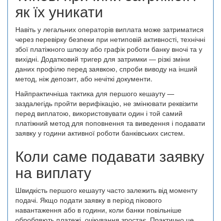
як їх уникати
Навіть у легальних операторів виплата може затриматися
через перевірку безпеки при нетиповій активності, технічні
збої платіжного шлюзу або графік роботи банку вночі та у
вихідні. Додатковий тригер для затримки — різкі зміни
даних профілю перед заявкою, спроби виводу на інший
метод, ніж депозит, або нечіткі документи.
Найпрактичніша тактика для першого кешауту —
заздалегідь пройти верифікацію, не змінювати реквізити
перед виплатою, використовувати один і той самий
платіжний метод для поповнення та виведення і подавати
заявку у години активної роботи банківських систем.
Коли саме подавати заявку
на виплату
Швидкість першого кешауту часто залежить від моменту
подачі. Якщо подати заявку в період пікового
навантаження або в години, коли банки повільніше
обробляють платежі, очікування зростає. Практично це