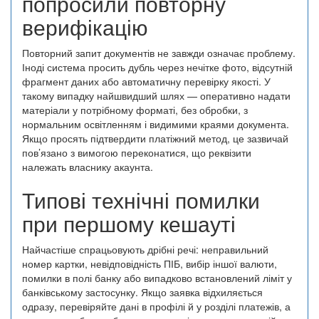
попросили повторну
верифікацію
Повторний запит документів не завжди означає проблему.
Іноді система просить дубль через нечітке фото, відсутній
фрагмент даних або автоматичну перевірку якості. У
такому випадку найшвидший шлях — оперативно надати
матеріали у потрібному форматі, без обробки, з
нормальним освітленням і видимими краями документа.
Якщо просять підтвердити платіжний метод, це зазвичай
пов’язано з вимогою переконатися, що реквізити
належать власнику акаунта.
Типові технічні помилки
при першому кешауті
Найчастіше спрацьовують дрібні речі: неправильний
номер картки, невідповідність ПІБ, вибір іншої валюти,
помилки в полі банку або випадково встановлений ліміт у
банківському застосунку. Якщо заявка відхиляється
одразу, перевіряйте дані в профілі й у розділі платежів, а