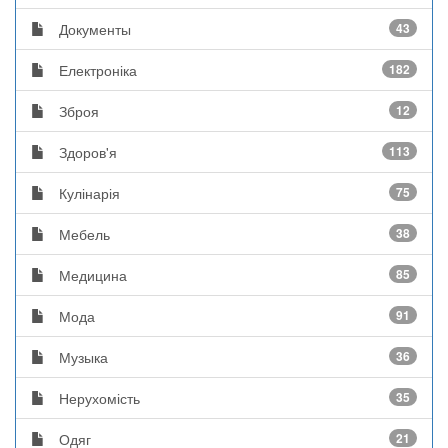
Документы
43
Електроніка
182
Зброя
12
Здоров'я
113
Кулінарія
75
Мебель
38
Медицина
85
Мода
91
Музыка
36
Нерухомість
35
Одяг
21