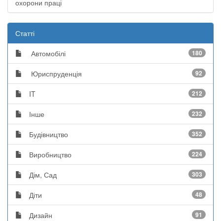
охорони праці
Статті
Автомобілі
180
Юриспруденція
92
IT
212
Інше
232
Будівництво
352
Виробництво
224
Дім, Сад
303
Діти
48
Дизайн
91