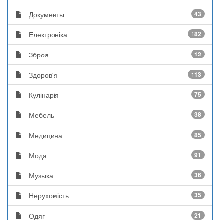
Документы
43
Електроніка
182
Зброя
12
Здоров'я
113
Кулінарія
75
Мебель
38
Медицина
85
Мода
91
Музыка
36
Нерухомість
35
Одяг
21