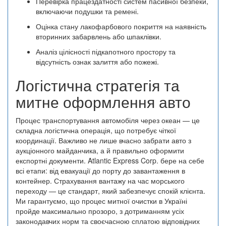
Перевірка працездатності систем пасивної безпеки,
включаючи подушки та ремені.
Оцінка стану лакофарбового покриття на наявність
вторинних забарвлень або шпаклівки.
Аналіз цілісності підкапотного простору та
відсутність ознак залиття або пожежі.
Логістична стратегія та
митне оформлення авто
Процес транспортування автомобіля через океан — це
складна логістична операція, що потребує чіткої
координації. Важливо не лише вчасно забрати авто з
аукціонного майданчика, а й правильно оформити
експортні документи. Atlantic Express Corp. бере на себе
всі етапи: від евакуації до порту до завантаження в
контейнер. Страхування вантажу на час морського
переходу — це стандарт, який забезпечує спокій клієнта.
Ми гарантуємо, що процес митної очистки в Україні
пройде максимально прозоро, з дотриманням усіх
законодавчих норм та своєчасною сплатою відповідних