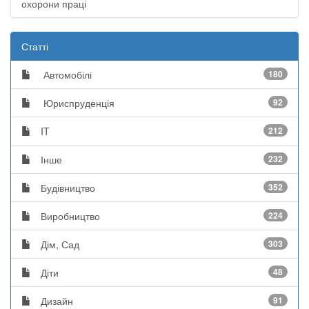
охорони праці
Статті
Автомобілі
180
Юриспруденція
92
IT
212
Інше
232
Будівництво
352
Виробництво
224
Дім, Сад
303
Діти
48
Дизайн
91