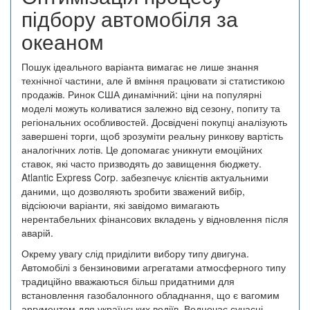
підбору автомобіля за
океаном
Пошук ідеального варіанта вимагає не лише знання
технічної частини, але й вміння працювати зі статистикою
продажів. Ринок США динамічний: ціни на популярні
моделі можуть коливатися залежно від сезону, попиту та
регіональних особливостей. Досвідчені покупці аналізують
завершені торги, щоб зрозуміти реальну ринкову вартість
аналогічних лотів. Це допомагає уникнути емоційних
ставок, які часто призводять до завищення бюджету.
Atlantic Express Corp. забезпечує клієнтів актуальними
даними, що дозволяють зробити зважений вибір,
відсіюючи варіанти, які завідомо вимагають
нерентабельних фінансових вкладень у відновлення після
аварій.
Окрему увагу слід приділити вибору типу двигуна.
Автомобілі з бензиновими агрегатами атмосферного типу
традиційно вважаються більш придатними для
встановлення газобалонного обладнання, що є вагомим
аргументом для українських водіїв. Водночас сучасні