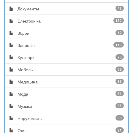
Документы
43
Електроніка
182
Зброя
12
Здоров'я
113
Кулінарія
75
Мебель
38
Медицина
85
Мода
91
Музыка
36
Нерухомість
35
Одяг
21