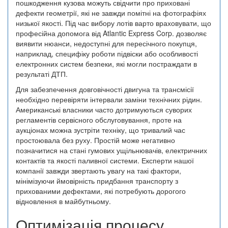
пошкодження кузова можуть свідчити про приховані
дефекти геометрії, які не завжди помітні на фотографіях
низької якості. Під час вибору лотів варто враховувати, що
професійна допомога від Atlantic Express Corp. дозволяє
виявити нюанси, недоступні для пересічного покупця,
наприклад, специфіку роботи підвіски або особливості
електронних систем безпеки, які могли постраждати в
результаті ДТП.
Для забезпечення довговічності двигуна та трансмісії
необхідно перевіряти інтервали заміни технічних рідин.
Американські власники часто дотримуються суворих
регламентів сервісного обслуговування, проте на
аукціонах можна зустріти техніку, що тривалий час
простоювала без руху. Простій може негативно
позначитися на стані гумових ущільнювачів, електричних
контактів та якості паливної системи. Експерти нашої
компанії завжди звертають увагу на такі фактори,
мінімізуючи ймовірність придбання транспорту з
прихованими дефектами, які потребують дорогого
відновлення в майбутньому.
Оптимізація процесу