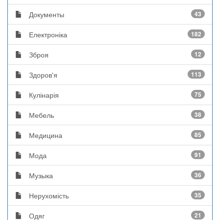
Документы
43
Електроніка
182
Зброя
12
Здоров'я
113
Кулінарія
75
Мебель
38
Медицина
85
Мода
91
Музыка
36
Нерухомість
35
Одяг
21