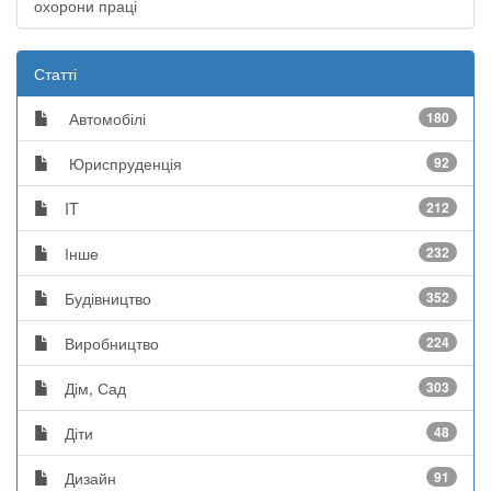
охорони праці
Статті
Автомобілі
180
Юриспруденція
92
IT
212
Інше
232
Будівництво
352
Виробництво
224
Дім, Сад
303
Діти
48
Дизайн
91