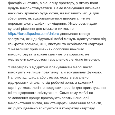
фасадів чи стилю, а з аналізу простору, у якому вони
будуть використовуватися. Саме планування визначає,
наскільки зручною буде кухня, чи вистачить місця для
зберігання, як відкриватимуться дверцята і чи не
перевантажать шафи приміщення. Якщо розглядати
сучасні рішення для міського житла, то
https://forestiqueinc.com/dnipro
допомагає краще
зрозуміти, як індивідуальні меблі можуть адаптуватися під
конкретні розміри, ніші, виступи та особливості квартири.
У невеликих приміщеннях особливо важливо
використовувати кожен сантиметр з користю, не
жертвуючи комфортом і візуальною легкістю інтер’єру.
У квартирах з відкритим плануванням меблі часто
виконують не лише практичну, а й зонувальну функцію.
Наприклад, шафа або стелаж можуть візуально
відокремити вітальню від робочої зони, а кухонний
гарнітур може логічно поєднати простір для приготування
їжі та щоденного спілкування. Саме тому меблі на
замовлення краще враховують реальні сценарії
використання житла, ніж стандартні магазинні варіанти,
які рідко ідеально вписуються в конкретну квартиру.