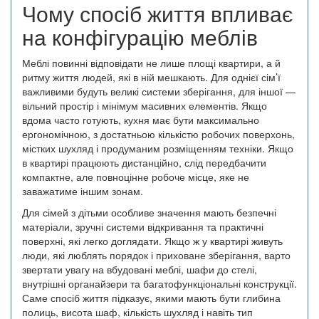
Чому спосіб життя впливає
на конфігурацію меблів
Меблі повинні відповідати не лише площі квартири, а й
ритму життя людей, які в ній мешкають. Для однієї сім’ї
важливими будуть великі системи зберігання, для іншої —
вільний простір і мінімум масивних елементів. Якщо
вдома часто готують, кухня має бути максимально
ергономічною, з достатньою кількістю робочих поверхонь,
містких шухляд і продуманим розміщенням техніки. Якщо
в квартирі працюють дистанційно, слід передбачити
компактне, але повноцінне робоче місце, яке не
заважатиме іншим зонам.
Для сімей з дітьми особливе значення мають безпечні
матеріали, зручні системи відкривання та практичні
поверхні, які легко доглядати. Якщо ж у квартирі живуть
люди, які люблять порядок і приховане зберігання, варто
звертати увагу на вбудовані меблі, шафи до стелі,
внутрішні органайзери та багатофункціональні конструкції.
Саме спосіб життя підказує, якими мають бути глибина
полиць, висота шаф, кількість шухляд і навіть тип