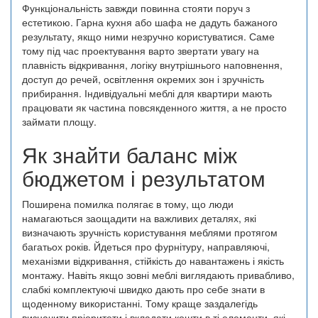
Функціональність завжди повинна стояти поруч з
естетикою. Гарна кухня або шафа не дадуть бажаного
результату, якщо ними незручно користуватися. Саме
тому під час проектування варто звертати увагу на
плавність відкривання, логіку внутрішнього наповнення,
доступ до речей, освітлення окремих зон і зручність
прибирання. Індивідуальні меблі для квартири мають
працювати як частина повсякденного життя, а не просто
займати площу.
Як знайти баланс між
бюджетом і результатом
Поширена помилка полягає в тому, що люди
намагаються заощадити на важливих деталях, які
визначають зручність користування меблями протягом
багатьох років. Йдеться про фурнітуру, направляючі,
механізми відкривання, стійкість до навантажень і якість
монтажу. Навіть якщо зовні меблі виглядають привабливо,
слабкі комплектуючі швидко дають про себе знати в
щоденному використанні. Тому краще заздалегідь
визначити пріоритети і вкладати кошти в ті елементи, які