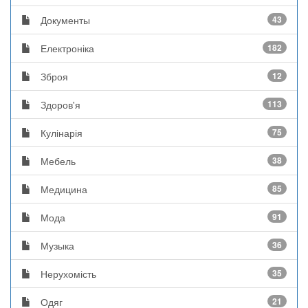
Документы
43
Електроніка
182
Зброя
12
Здоров'я
113
Кулінарія
75
Мебель
38
Медицина
85
Мода
91
Музыка
36
Нерухомість
35
Одяг
21