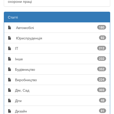
охорони праці
Статті
Автомобілі
180
Юриспруденція
92
IT
212
Інше
232
Будівництво
352
Виробництво
224
Дім, Сад
303
Діти
48
Дизайн
91