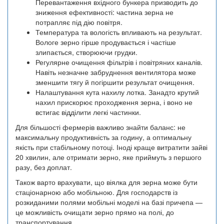
Перевантаження вхідного бункера призводить до
зниження ефективності: частина зерна не
потрапляє під дію повітря.
Температура та вологість впливають на результат.
Вологе зерно гірше продувається і частіше
злипається, створюючи грудки.
Регулярне очищення фільтрів і повітряних каналів.
Навіть незначне забруднення вентилятора може
зменшити тягу й погіршити результат очищення.
Налаштування кута нахилу лотка. Занадто крутий
нахил прискорює проходження зерна, і воно не
встигає відділити легкі частинки.
Для більшості фермерів важливо знайти баланс: не
максимальну продуктивність за годину, а оптимальну
якість при стабільному потоці. Іноді краще витратити зайві
20 хвилин, але отримати зерно, яке приймуть з першого
разу, без доплат.
Також варто врахувати, що віялка для зерна може бути
стаціонарною або мобільною. Для господарств із
розкиданими полями мобільні моделі на базі причепа —
це можливість очищати зерно прямо на полі, до
транспортування.