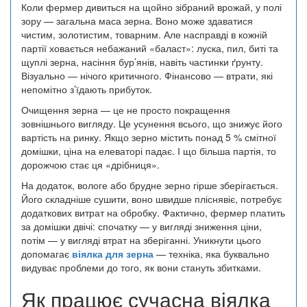
Коли фермер дивиться на щойно зібраний врожай, у полі
зору — загальна маса зерна. Воно може здаватися
чистим, золотистим, товарним. Але насправді в кожній
партії ховається небажаний «баласт»: луска, пил, биті та
щуплі зерна, насіння бур’янів, навіть частинки ґрунту.
Візуально — нічого критичного. Фінансово — втрати, які
непомітно з’їдають прибуток.
Очищення зерна — це не просто покращення
зовнішнього вигляду. Це усунення всього, що знижує його
вартість на ринку. Якщо зерно містить понад 5 % смітної
домішки, ціна на елеваторі падає. І що більша партія, то
дорожчою стає ця «дрібниця».
На додаток, вологе або брудне зерно гірше зберігається.
Його складніше сушити, воно швидше пліснявіє, потребує
додаткових витрат на обробку. Фактично, фермер платить
за домішки двічі: спочатку — у вигляді зниження ціни,
потім — у вигляді втрат на зберіганні. Уникнути цього
допомагає
віялка для зерна
— техніка, яка буквально
видуває проблеми до того, як вони стануть збитками.
Як працює сучасна віялка