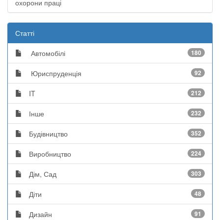
охорони праці
Статті
Автомобілі
180
Юриспруденція
92
IT
212
Інше
232
Будівництво
352
Виробництво
224
Дім, Сад
303
Діти
48
Дизайн
91