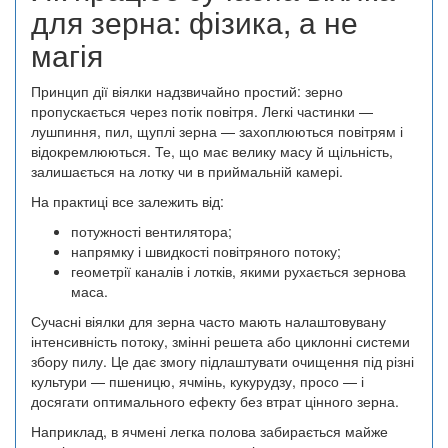
для зерна: фізика, а не
магія
Принцип дії віялки надзвичайно простий: зерно
пропускається через потік повітря. Легкі частинки —
лушпиння, пил, щуплі зерна — захоплюються повітрям і
відокремлюються. Те, що має велику масу й щільність,
залишається на лотку чи в приймальній камері.
На практиці все залежить від:
потужності вентилятора;
напрямку і швидкості повітряного потоку;
геометрії каналів і лотків, якими рухається зернова
маса.
Сучасні віялки для зерна часто мають налаштовувану
інтенсивність потоку, змінні решета або циклонні системи
збору пилу. Це дає змогу підлаштувати очищення під різні
культури — пшеницю, ячмінь, кукурудзу, просо — і
досягати оптимального ефекту без втрат цінного зерна.
Наприклад, в ячмені легка полова забирається майже