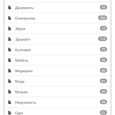
Документы
43
Електроніка
182
Зброя
12
Здоров'я
113
Кулінарія
75
Мебель
38
Медицина
85
Мода
91
Музыка
36
Нерухомість
35
Одяг
21