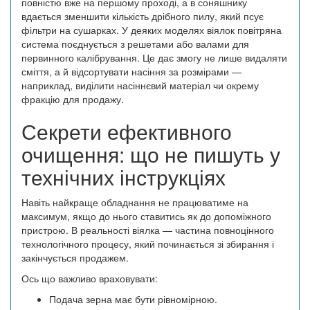
повністю вже на першому проході, а в соняшнику
вдається зменшити кількість дрібного пилу, який псує
фільтри на сушарках. У деяких моделях віялок повітряна
система поєднується з решетами або валами для
первинного калібрування. Це дає змогу не лише видаляти
сміття, а й відсортувати насіння за розмірами —
наприклад, виділити насіннєвий матеріал чи окрему
фракцію для продажу.
Секрети ефективного
очищення: що не пишуть у
технічних інструкціях
Навіть найкраще обладнання не працюватиме на
максимум, якщо до нього ставитись як до допоміжного
пристрою. В реальності віялка — частина повноцінного
технологічного процесу, який починається зі збирання і
закінчується продажем.
Ось що важливо враховувати:
Подача зерна має бути рівномірною.