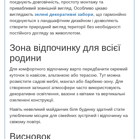
поєднують довговічність, простоту монтажу та
привабливий зовнішній вигляд. Особливо цікаво
виглядають
зелені декоративні забори
, що гармонійно
поєднуються з ландшафтним дизайном і дозволяють
створити природний вигляд території без необхідності
постійного догляду за живоплотом.
Зона відпочинку для всієї
родини
Для комфортного відпочинку варто передбачити окремий
куточок із навісом, альтанкою або терасою. Тут можна
розмістити садові меблі, мангал або барбекю-зону. Для
створення затишної атмосфери часто використовують
декоративне освітлення, вазони з квітами та вертикальні
озеленені конструкції.
Навіть невеликий майданчик біля будинку здатний стати
улюбленим місцем для сімейних зустрічей і відпочинку на
свіжому повітрі.
Висновок