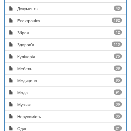
Документы
43
Електроніка
182
Зброя
12
Здоров'я
113
Кулінарія
75
Мебель
38
Медицина
85
Мода
91
Музыка
36
Нерухомість
35
Одяг
21