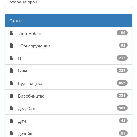
охорони праці
Статті
Автомобілі
180
Юриспруденція
92
IT
212
Інше
232
Будівництво
352
Виробництво
224
Дім, Сад
303
Діти
48
Дизайн
91