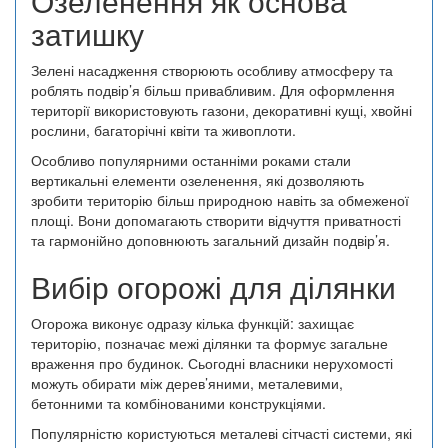
Озеленення як основа
затишку
Зелені насадження створюють особливу атмосферу та
роблять подвір’я більш привабливим. Для оформлення
території використовують газони, декоративні кущі, хвойні
рослини, багаторічні квіти та живоплоти.
Особливо популярними останніми роками стали
вертикальні елементи озеленення, які дозволяють
зробити територію більш природною навіть за обмеженої
площі. Вони допомагають створити відчуття приватності
та гармонійно доповнюють загальний дизайн подвір’я.
Вибір огорожі для ділянки
Огорожа виконує одразу кілька функцій: захищає
територію, позначає межі ділянки та формує загальне
враження про будинок. Сьогодні власники нерухомості
можуть обирати між дерев’яними, металевими,
бетонними та комбінованими конструкціями.
Популярністю користуються металеві сітчасті системи, які