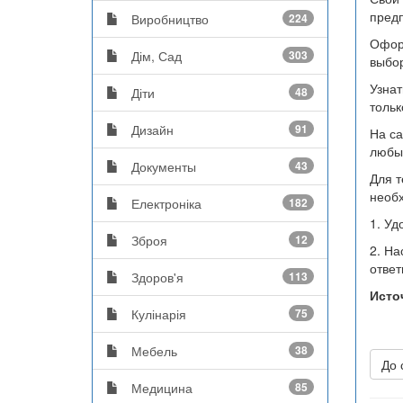
предп
Виробництво
224
Оформ
Дім, Сад
303
выбор
Узнат
Діти
48
тольк
Дизайн
91
На са
любых
Документы
43
Для т
необх
Електроніка
182
1. Уд
Зброя
12
2. На
ответ
Здоров'я
113
Исто
Кулінарія
75
Мебель
38
До 
Медицина
85