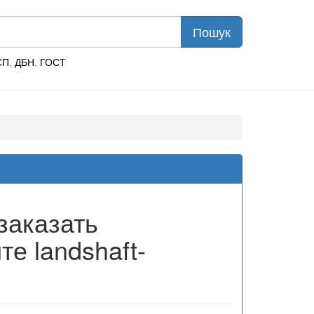
СП
,
ДБН
,
ГОСТ
заказать
е landshaft-