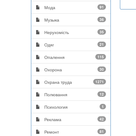
Мода
91
Музыка
36
Нерухомість
35
Одяг
21
Опалення
115
Охорона
30
Охрана труда
1271
Полювання
12
Психология
1
Реклама
42
Ремонт
81