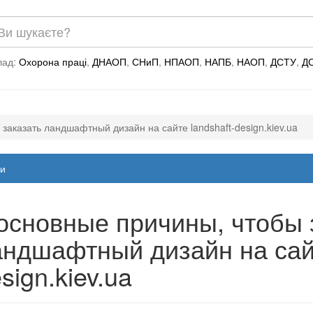
лад:
Охорона праці
,
ДНАОП
,
СНиП
,
НПАОП
,
НАПБ
,
НАОП
,
ДСТУ
,
Д
заказать ландшафтный дизайн на сайте landshaft-design.kiev.ua
и
основные причины, чтобы 
ндшафтный дизайн на сайт
sign.kiev.ua