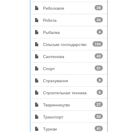
Риболовля
29
Робота
34
Рыбалка
4
Сільське господарство
154
Сантехніка
43
Спорт
31
Страхування
9
Строительная техника
6
Тваринництво
27
Транспорт
50
Туризм
41