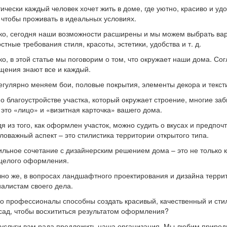
ически каждый человек хочет жить в доме, где уютно, красиво и уд
 чтобы проживать в идеальных условиях.
о, сегодня наши возможности расширены и мы можем выбрать вар
стные требования стиля, красоты, эстетики, удобства и т. д.
о, в этой статье мы поговорим о том, что окружает наши дома. Со
ения знают все и каждый.
гулярно меняем бои, половые покрытия, элементы декора и текстил
 о благоустройстве участка, который окружает строение, многие заб
 это «лицо» и «визитная карточка» вашего дома.
я из того, как оформлен участок, можно судить о вкусах и предпоч
оважный аспект – это стилистика территории открытого типа.
льное сочетание с дизайнерским решением дома – это не только к
ецелого оформления.
но же, в вопросах ландшафтного проектирования и дизайна терри
алистам своего дела.
о профессионалы способны создать красивый, качественный и сти
сад, чтобы восхититься результатом оформления?
услуги вам рада предложить наша организация. Мы любим природы