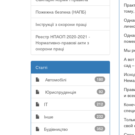
Практ
тому,
Пожежна безпека (НАПБ)
Однак
Інструкції з охорони праці
лично
Однак
Реестр НПАОП 2020-2021 -
помещ
Нормативно-правові акти з
охорони праці
Мы ре
А вот
сад –
Статті
Исход
Автомобілі
180
Немал
Прави
Юриспруденція
92
и вс
IT
212
Конеч
специ
Інше
232
Тольк
свой 
Будівництво
352
Свои 