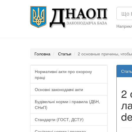
Наприк
Головна
Статьи
2 основные причины, чтобы 
Стать
Нормативні акти про охорону
праці
2 
Основні законодавчі акти
ла
Будівельні норми і правила (ДБН,
СНиП)
de
Стандарти (ГОСТ, ДСТУ)
Санітарні норми і правила