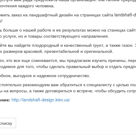
очтения каждого человека.
ить заказ на ландшафтный дизайн на страницах сайта landshaft-de
!
ь больше о нашей работе и ее результатах можно на станицах сай
о услуги, но и товары соответствующего направления.
йте вы найдете плодородный и качественный грунт, а также газон
 размеров красивой, презентабельной и оригинальной.
ех, кто все еще сомневается, мы предлагаем изучить причины, пе
одимое для того, чтобы сделать правильный выбор и отдать предпоч
обное, выгодное и надежное сотрудничество.
стоятельно рекомендуем вам обратиться к специалисту с целью по
ы на вопросы, а также договориться о встрече, чтобы обсудить сот
чник:
http://landshaft-design.kiev.ua/
списку