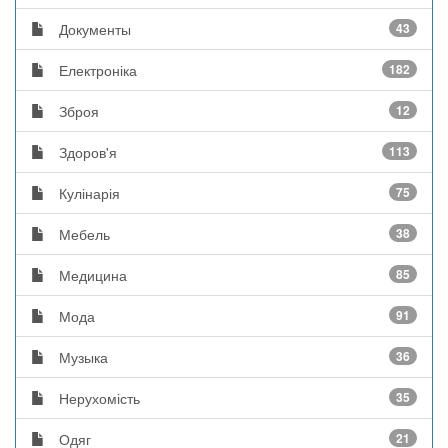
Документы
43
Електроніка
182
Зброя
12
Здоров'я
113
Кулінарія
75
Мебель
38
Медицина
85
Мода
91
Музыка
36
Нерухомість
35
Одяг
21