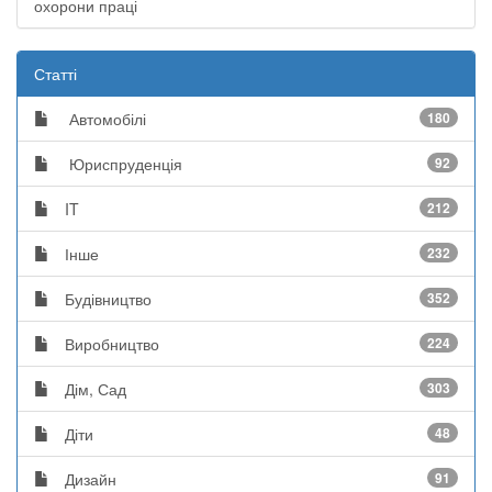
охорони праці
Статті
Автомобілі
180
Юриспруденція
92
IT
212
Інше
232
Будівництво
352
Виробництво
224
Дім, Сад
303
Діти
48
Дизайн
91