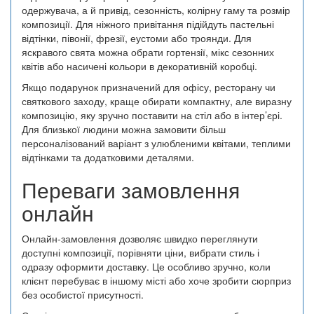
одержувача, а й привід, сезонність, колірну гаму та розмір
композиції. Для ніжного привітання підійдуть пастельні
відтінки, півонії, фрезії, еустоми або троянди. Для
яскравого свята можна обрати гортензії, мікс сезонних
квітів або насичені кольори в декоративній коробці.
Якщо подарунок призначений для офісу, ресторану чи
святкового заходу, краще обирати компактну, але виразну
композицію, яку зручно поставити на стіл або в інтер’єрі.
Для близької людини можна замовити більш
персоналізований варіант з улюбленими квітами, теплими
відтінками та додатковими деталями.
Переваги замовлення
онлайн
Онлайн-замовлення дозволяє швидко переглянути
доступні композиції, порівняти ціни, вибрати стиль і
одразу оформити доставку. Це особливо зручно, коли
клієнт перебуває в іншому місті або хоче зробити сюрприз
без особистої присутності.