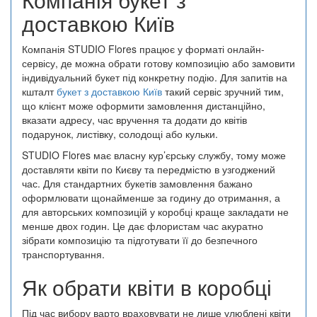
доставкою Київ
Компанія STUDIO Flores працює у форматі онлайн-
сервісу, де можна обрати готову композицію або замовити
індивідуальний букет під конкретну подію. Для запитів на
кшталт
букет з доставкою Київ
такий сервіс зручний тим,
що клієнт може оформити замовлення дистанційно,
вказати адресу, час вручення та додати до квітів
подарунок, листівку, солодощі або кульки.
STUDIO Flores має власну кур’єрську службу, тому може
доставляти квіти по Києву та передмістю в узгоджений
час. Для стандартних букетів замовлення бажано
оформлювати щонайменше за годину до отримання, а
для авторських композицій у коробці краще закладати не
менше двох годин. Це дає флористам час акуратно
зібрати композицію та підготувати її до безпечного
транспортування.
Як обрати квіти в коробці
Під час вибору варто враховувати не лише улюблені квіти