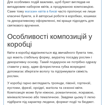
Для особливих подій важливо, щоб букет виглядав не
випадковим набором квітів, а продуманою композицією.
Саме тому
магазин квітів в Києві
часто пропонує не лише
класичні букети, а й авторські роботи в коробках, кошиках
та декоративному оформленні, які краще підходять для
святкового вручення.
Особливості композицій у
коробці
Квіти в коробці відрізняються від звичайного букета тим,
що мають стабільну форму, акуратну посадку рослин і
декоративну основу. Такий подарунок не потрібно одразу
ставити у вазу, адже флористична губка всередині
допомагає зберігати вологу та підтримувати свіжість
рослин.
У коробці гарно виглядають троянди, півонії, гортензії,
еустоми, фрезії, орхідеї, матіола та сезонні квіти.
Композиція може бути ніжною, романтичною, яскравою,
мінімалістичною або тематичною. Завдяки цьому її легко
підібрати під характер людини, формат події та бюджет.