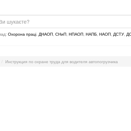
лад:
Охорона праці
,
ДНАОП
,
СНиП
,
НПАОП
,
НАПБ
,
НАОП
,
ДСТУ
,
Д
Инструкция по охране труда для водителя автопогрузчика