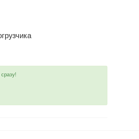
огрузчика
 сразу!