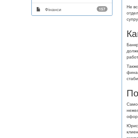
Не вс
Фінанси
157
отдел
супру
Ка
Банкр
долже
работ
Также
финан
стаб
По
Самос
нежел
оформ
Юрист
клиен
микро