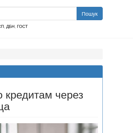
СП
,
ДБН
,
ГОСТ
о кредитам через
ца