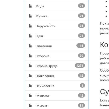
Мода
91
Музыка
36
При э
Нерухомість
35
важно
реше
Одяг
21
Ко
Опалення
115
Проце
Охорона
30
работ
давле
Охрана труда
1271
Особе
креди
Полювання
12
помог
Психология
1
Су
Реклама
42
Есть 
более
Ремонт
81