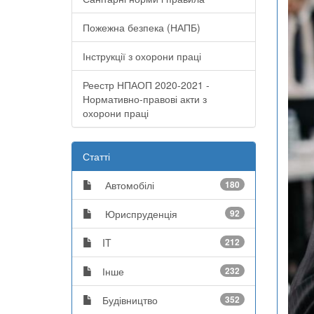
Пожежна безпека (НАПБ)
Інструкції з охорони праці
Реестр НПАОП 2020-2021 -
Нормативно-правові акти з
охорони праці
Статті
Автомобілі
180
Юриспруденція
92
IT
212
Інше
232
Будівництво
352