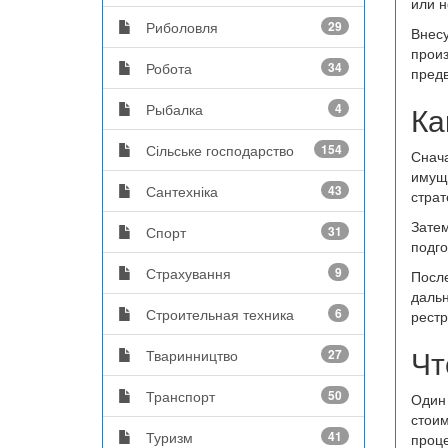
или н
Риболовля
29
Внесу
произ
Робота
34
предв
Ка
Рыбалка
4
Сільське господарство
154
Снача
имуще
Сантехніка
43
страт
Затем
Спорт
31
подго
Страхування
9
После
дальн
Строительная техника
6
рестр
Чт
Тваринництво
27
Транспорт
50
Один 
стоим
Туризм
41
проце