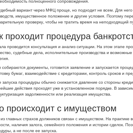
еобходимость полноценного сопровождения.
дебный вариант через МФЦ проще, но подходит не всем. Для него
водств, имущественное положение и другие условия. Поэтому пе
арительную проверку, чтобы не тратить время на неподходящий пу
к проходит процедура банкротс
ла проводится консультация и анализ ситуации. На этом этапе про
ство, судебные дела, исполнительные производства и возможные 
егия.
 собираются документы, готовится заявление и запускается проце
товку бумаг, взаимодействие с кредиторами, контроль сроков и пр
 запуска процедуры обычно снижается давление со стороны креди
ейшие действия проходят уже в установленном порядке. В зависи
уктуризация задолженности или реализация имущества.
о происходит с имуществом
из главных страхов должников связан с имуществом. На практике вс
ости, наличия залога, семейного положения и истории сделок. Поэ
дуры, а не после ее запуска.