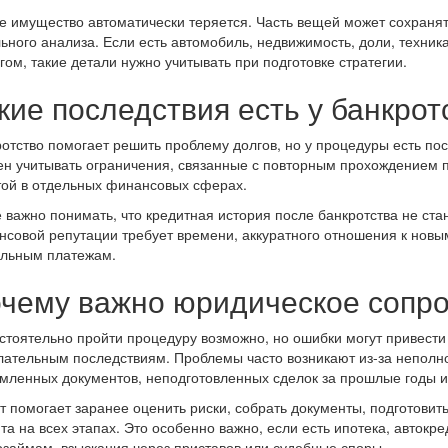
е имущество автоматически теряется. Часть вещей может сохранят
ьного анализа. Если есть автомобиль, недвижимость, доли, техни
гом, такие детали нужно учитывать при подготовке стратегии.
кие последствия есть у банкрот
отство помогает решить проблему долгов, но у процедуры есть по
н учитывать ограничения, связанные с повторным прохождением
ой в отдельных финансовых сферах.
 важно понимать, что кредитная история после банкротства не ста
совой репутации требует времени, аккуратного отношения к новы
ильным платежам.
чему важно юридическое сопр
тоятельно пройти процедуру возможно, но ошибки могут привести
ательным последствиям. Проблемы часто возникают из-за неполно
ленных документов, неподготовленных сделок за прошлые годы и
 помогает заранее оценить риски, собрать документы, подготовит
та на всех этапах. Это особенно важно, если есть ипотека, автокре
займам, взыскания через приставов или судебные споры.