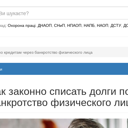
лад:
Охорона праці
,
ДНАОП
,
СНиП
,
НПАОП
,
НАПБ
,
НАОП
,
ДСТУ
,
Д
по кредитам через банкротство физического лица
и
к законно списать долги п
нкротство физического ли