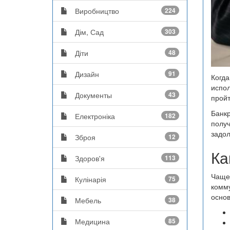
Виробництво
224
Дім, Сад
303
Діти
48
Дизайн
91
Когда
испо
Документы
43
пройт
Банкр
Електроніка
182
получ
задол
Зброя
12
Ка
Здоров'я
113
Чаще 
Кулінарія
75
комму
основ
Мебель
38
Медицина
85