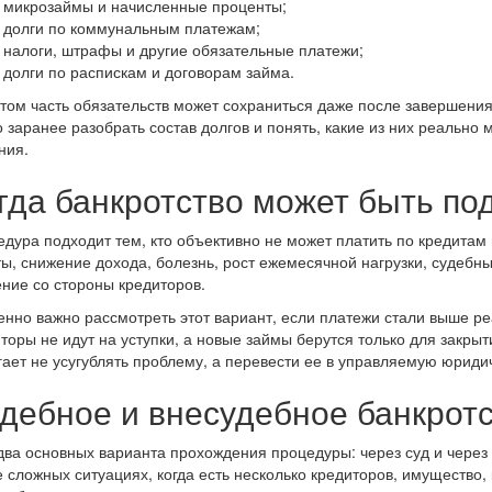
микрозаймы и начисленные проценты;
долги по коммунальным платежам;
налоги, штрафы и другие обязательные платежи;
долги по распискам и договорам займа.
том часть обязательств может сохраниться даже после завершени
 заранее разобрать состав долгов и понять, какие из них реально 
ния.
гда банкротство может быть п
дура подходит тем, кто объективно не может платить по кредита
ы, снижение дохода, болезнь, рост ежемесячной нагрузки, судебны
ние со стороны кредиторов.
нно важно рассмотреть этот вариант, если платежи стали выше р
торы не идут на уступки, а новые займы берутся только для закрыт
ает не усугублять проблему, а перевести ее в управляемую юриди
дебное и внесудебное банкрот
два основных варианта прохождения процедуры: через суд и чере
 сложных ситуациях, когда есть несколько кредиторов, имущество