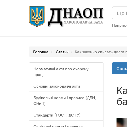
Наприк
Головна
Статьи
Как законно списать долги 
Стать
Нормативні акти про охорону
праці
Ка
Основні законодавчі акти
ба
Будівельні норми і правила (ДБН,
СНиП)
Стандарти (ГОСТ, ДСТУ)
Санітарні норми і правила