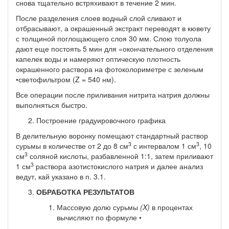
снова тщательно встряхивают в течение 2 мин.
После разделения слоев водный слой сливают и
отбрасывают, а окрашенный экстракт переводят в кювету
с толщиной поглоща­ющего слоя 30 мм. Слою толуола
дают еще постоять 5 мин для «окончательного отделения
капелек воды и намеряют оптическую плотность
окрашенного раствора на фотоколориметре с зеленым
•светофильтром (Z = 540 нм).
Все операции после приливания нитрита натрия должны
вы­полняться быстро.
Построение градуировочного графика
В делительную воронку помещают стандартный раствор
3
3
сурьмы в количестве от 2 до 8 см
с интервалом 1 см
, 10
3
см
соляной кис­лоты, разбавленной 1:1, затем приливают
3
1 см
раствора азоти­стокислого натрия и далее анализ
ведут, кай указано в п. 3.1.
ОБРАБОТКА РЕЗУЛЬТАТОВ
Массовую долю сурьмы
(X)
в процентах
вычисляют по формуле •