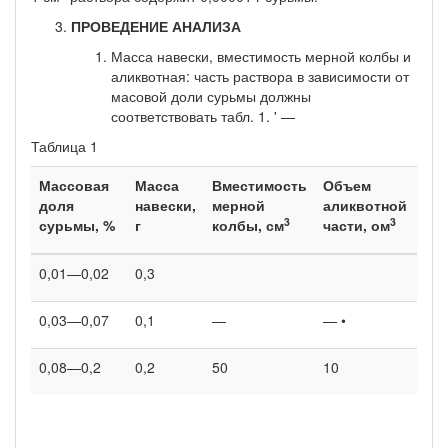
ПРОВЕДЕНИЕ АНАЛИЗА
Масса навески, вместимость мерной колбы и
аликвотная: часть раствора в зависимости от
масовой доли сурьмы должны
соответствовать табл. 1. ' —
Таблица 1
Массовая
Масса
Вместимость
Объем
доля
навески,
мерной
аликвотной
3
3
сурьмы, %
г
колбы, см
части, ом
0,01—0,02
0,3
0,03—0,07
0,1
—
— •
0,08—0,2
0,2
50
10