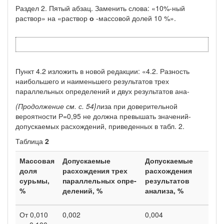
Раздел 2. Пятый абзац. Заменить слова: «10%-ный
раствор» на «раствор
о
-массовой долей 10 %».
Пункт 4.2 изложить в новой редакции: «4.2. Разность
наибольшего и наи­меньшего результатов трех
параллельных определений и двух результатов ана-
(Продолжение см. с. 54}
лиза при доверительной
вероятности Р=0,95 не должна превышать значений-
допускаемых расхождений, приведенных в табл. 2.
Таблица
2
Массовая
Допускаемые
Допускаемые
доля
расхождения трех
расхождения
сурьмы,
параллельных опре­
результатов
%
делений, %
анализа, %
От 0,010
0,002
0,004