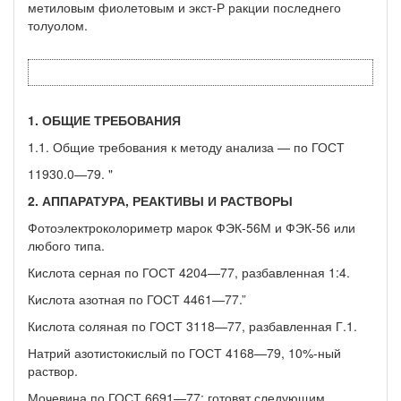
метиловым фиолетовым и экст-Р ракции последнего
толуолом.
1. ОБЩИЕ ТРЕБОВАНИЯ
1.1. Общие требования к методу анализа — по ГОСТ
11930.0—79. "
2. АППАРАТУРА, РЕАКТИВЫ И РАСТВОРЫ
Фотоэлектроколориметр марок ФЭК-56М и ФЭК-56 или
лю­бого типа.
Кислота серная по ГОСТ 4204—77, разбавленная 1:4.
Кислота азотная по ГОСТ 4461—77.”
Кислота соляная по ГОСТ 3118—77, разбавленная Г.1.
Натрий азотистокислый по ГОСТ 4168—79, 10%-ный
раствор.
Мочевина по ГОСТ 6691—77; готовят следующим