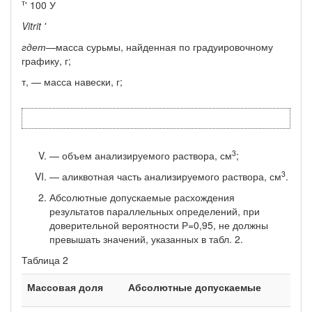
т
' 100 У
Vitrit
'
гдет—
масса сурьмы, найденная по градуировочному
графику, г;
т, — масса навески, г;
3
— объем анализируемого раствора, см
;
3
— аликвотная часть анализируемого раствора, см
.
Абсолютные допускаемые расхождения
результатов парал­лельных определений, при
доверительной вероятности Р=0,95, не должны
превышать значений, указанных в табл. 2.
Таблица 2
Массовая доля
Абсолютные допускаемые