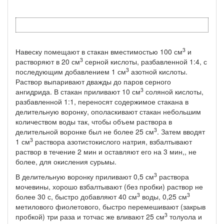
3
Навеску помещают в стакан вместимостью 100 см
и
3
растворя­ют в 20 см
серной кислоты, разбавленной 1:4, с
3
последующим до­бавлением 1 см
азотной кислоты.
Раствор выпаривают дважды до паров серного
3
ангидрида. В стакан приливают 10 см
соляной кис­лоты,
разбавленной 1:1, переносят содержимое стакана в
дели­тельную воронку, ополаскивают стакан небольшим
количеством воды так, чтобы объем раствора в
3
делительной воронке был не более 25 см
. Затем вводят
3
1 см
раствора азотистокислого натрия, взбалтывают
раствор в течение 2 мин и оставляют его на 3 мин,, не
более, для окисления сурьмы.
3
В делительную воронку приливают 0,5 см
раствора
мочевины, хорошо взбалтывают (без пробки) раствор не
3
3
более 30 с, быстро добавляют 40 см
воды, 0,25 см
метилового фиолетового, быстро перемешивают (закрыв
3
пробкой) три раза и тотчас же вливают 25 см
толуола и