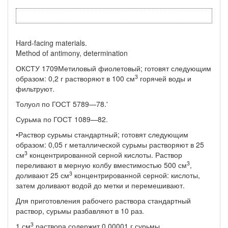
Hard-facing materials.
Method of antimony, determination
ОКСТУ 1709Метиловый фиолетовый; готовят следующим
3
образом: 0,2 г растворяют в 100 см
горячей воды и
фильтруют.
Толуол по ГОСТ 5789—78.'
Сурьма по ГОСТ 1089—82.
•Раствор сурьмы стандартный; готовят следующим
образом: 0,05 г металлической сурьмы растворяют в 25
3
см
концентриро­ванной серной кислоты. Раствор
3
переливают в мерную колбу вме­стимостью 500 см
,
3
доливают 25 см
концентрированной серной: кислоты,
затем доливают водой до метки и перемешивают.
Для приготовления рабочего раствора стандартный
раствор, сурьмы разбавляют в 10 раз.
3
1 см
раствора содержит 0,00001 г сурьмы.