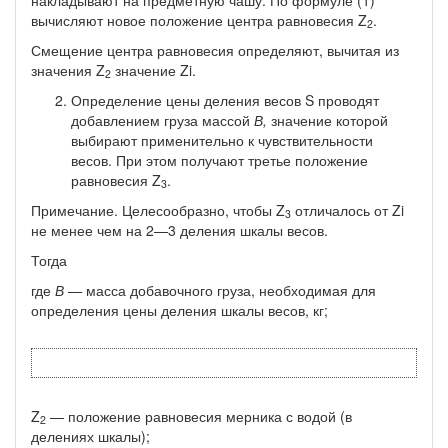
вычисляют новое положе­ние центра равновесия Z
.
2
Смещение центра равновесия определяют, вычитая из
значе­ния Z
значение Zi.
2
Определение цены деления весов S проводят
добавле­нием груза массой
В,
значение которой
выбирают применительно к чувствительности
весов. При этом получают третье положение
равновесия Z
.
3
Примечание. Целесообразно, чтобы Z
отличалось от Zi
3
не менее чем на 2—3 деления шкалы весов.
Тогда
где
В —
масса добавочного груза, необходимая для
определения цены деления шкалы весов, кг;
Z
— положение равновесия мерника с водой (в
2
делениях шкалы);