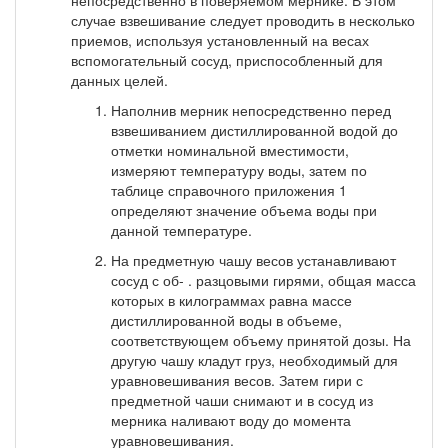
случае взвешива­ние следует проводить в несколько
приемов, используя установ­ленный на весах
вспомогательный сосуд, приспособленный для
данных целей.
Наполнив мерник непосредственно перед
взвешиванием дистиллированной водой до
отметки номинальной вместимости,
измеряют температуру воды, затем по
таблице справочного при­ложения 1
определяют значение объема воды при
данной темпе­ратуре.
На предметную чашу весов устанавливают
сосуд с об- . разцовыми гирями, общая масса
которых в килограммах равна массе
дистиллированной воды в объеме,
соответствующем объему принятой дозы. На
другую чашу кладут груз, необходимый для
уравновешивания весов. Затем гири с
предметной чаши снимают и в сосуд из
мерника наливают воду до момента
уравновеши­вания.