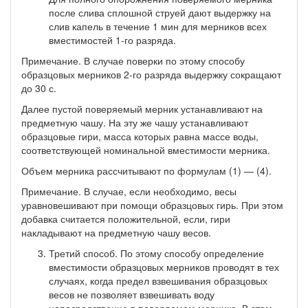
после слива сплошной струей дают выдержку на
слив капель в течение 1 мин для мерников всех
вме­стимостей 1-го разряда.
Примечание. В случае поверки по этому способу
образцовых мерников 2-го разряда выдержку сокращают
до 30 с.
Далее пустой поверяемый мерник устанавливают на
предмет­ную чашу. На эту же чашу устанавливают
образцовые гири, масса которых равна массе воды,
соответствующей номинальной вме­стимости мерника.
Объем мерника рассчитывают по формулам (1) — (4).
Примечание. В случае, если необходимо, весы
уравновешивают при помощи образцовых гирь. При этом
добавка считается положительной, если, гири
накладывают на предметную чашу весов.
Третий способ. По этому способу определение
вместимо­сти образцовых мерников проводят в тех
случаях, когда предел взвешивания образцовых
весов не позволяет взвешивать воду
непосредственно в поверяемом мернике. В этом