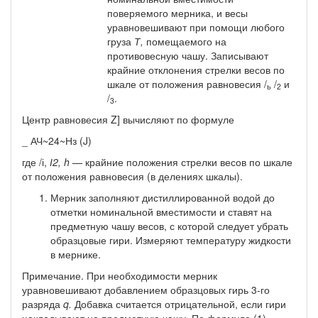
поверяемого мер­ника, и весы
уравновешивают при помощи любого
груза
Т,
поме­щаемого на
противовесную чашу. Записывают
крайние отклоне­ния стрелки весов по
шкале от положения равновесия /
/
и
ь
2
/
.
3
Центр равновесия Z] вычисляют по формуле
_ АЧ~24~Нз (J)
где /і,
І2,
h
—
крайние положения стрелки весов по шкале
от положения равновесия (в делениях шкалы).
Мерник заполняют дистиллированной водой до
отметки номинальной вместимости и ставят на
предметную чашу весов, с которой следует убрать
образцовые гири. Измеряют темпера­туру жидкости
в мернике.
Примечание. При необходимости мерник
уравновешивают добавлением образцовых гирь 3-го
разряда
q.
Добавка считается отрицательной, если гири
накладывают на предметную чашу. По формуле (1)