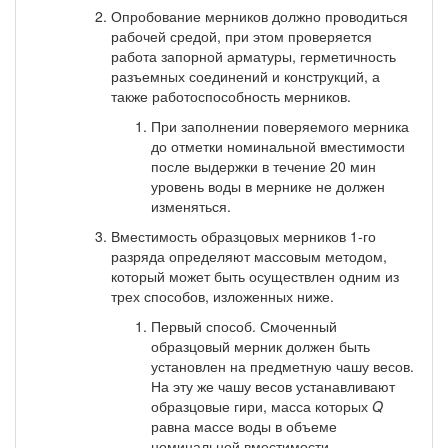
Опробование мерников должно проводиться
рабочей сре­дой, при этом проверяется
работа запорной арматуры, герметич­ность
разъемных соединений и конструкций, а
также работоспо­собность мерников.
При заполнении поверяемого мерника
до отметки номи­нальной вместимости
после выдержки в течение 20 мин
уровень воды в мернике не должен
изменяться.
Вместимость образцовых мерников 1-го
разряда опреде­ляют массовым методом,
который может быть осуществлен одним из
трех способов, изложенных ниже.
Первый способ. Смоченный
образцовый мерник должен быть
установлен на предметную чашу весов.
На эту же чашу весов устанавливают
образцовые гири, масса которых
Q
равна массе воды в объеме
номинальной вместимости