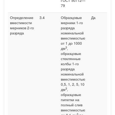
ГОСТ 50712—
79
Определение
3.4
Образцовые
Да
Да
вмести­мости
мерники 1-го
мерников 2-го
разряда
раз­ряда
номиналь­ной
вместимостью
от 1 до 1000
3
дм
,
образцовые
стеклянные
колбы 1-го
разряда
номинальной
вместимостью
0,5, 1, 2, 5, 10
3
дм
,
образцовые
пипетки на
полный слив
вместимостью
3
до 0,1 дм
по