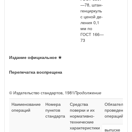
—78, штан­
генциркуль
с ценой де­
ления 0,1
мм по
ГОСТ 166—
73
Издание официальное ★
Перепечатка воспрещена
© Издательство стандартов, 1981
Продолжение
Наименование
Номера
Средства
Обязательнос
операций
пунктов
поверки и их
про­ведения
стандарта
нормативно-
операций при
технические
характеристики
выпуске
экс