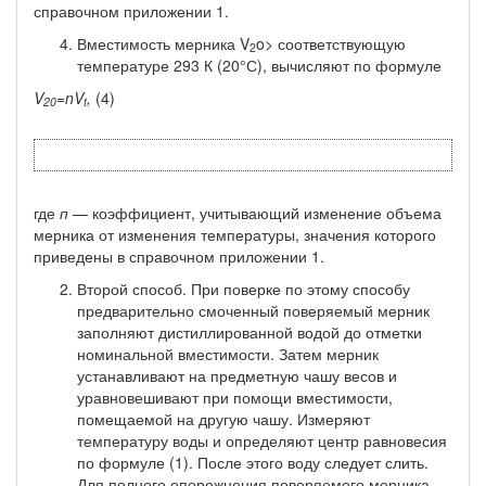
справоч­ном приложении 1.
Вместимость мерника V
o> соответствующую
2
темпера­туре 293 К (20°С), вычисляют по формуле
V
=nV
,
(4)
20
t
где
п
— коэффициент, учитывающий изменение объема
мерника от изменения температуры, значения которого
приведены в справочном приложении 1.
Второй способ. При поверке по этому способу
предва­рительно смоченный поверяемый мерник
заполняют дистиллиро­ванной водой до отметки
номинальной вместимости. Затем мер­ник
устанавливают на предметную чашу весов и
уравновешивают при помощи вместимости,
помещаемой на другую чашу. Измеря­ют
температуру воды и определяют центр равновесия
по фор­муле (1). После этого воду следует слить.
Для полного опорож­нения поверяемого мерника