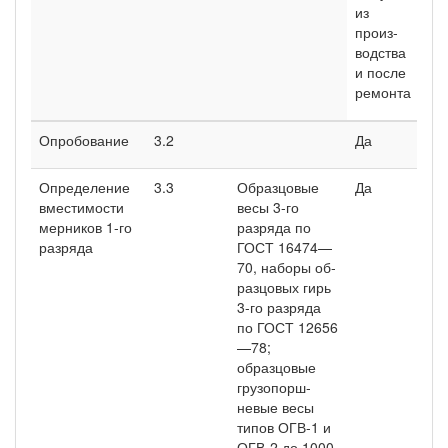
из
та
произ­
и х
водства
и после
ни
ремонта
Опробование
3.2
Да
Да
Определение
3.3
Образцовые
Да
Да
вмести­мости
весы 3-го
мерников 1-го
разряда по
разряда
ГОСТ 16474—
70, наборы об­
разцовых гирь
3-го раз­ряда
по ГОСТ 12656
—78;
образцовые
грузопорш­
невые весы
типов ОГВ-1 и
ОГВ-2 до 1000