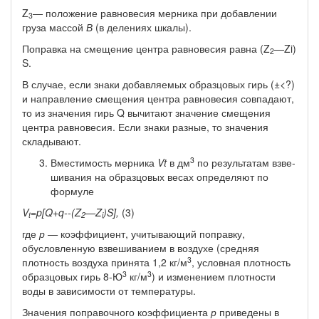
Z
— положение равновесия мерника при добавлении
3
груза массой
В
(в делениях шкалы).
Поправка на смещение центра равновесия равна (Z
—Zi)
2
S.
В случае, если знаки добавляемых образцовых гирь (±<?)
и направление смещения центра равновесия совпадают,
то из зна­чения гирь Q вычитают значение смещения
центра равновесия. Если знаки разные, то значения
складывают.
3
Вместимость мерника
Vt
в дм
по результатам взве­
шивания на образцовых весах определяют по
формуле
V
=p[Q+q--(Z
—Z
)S],
(3)
t
2
i
где
р —
коэффициент, учитывающий поправку,
обусловленную взвешиванием в воздухе (средняя
3
плотность воздуха при­нята 1,2 кг/м
, условная плотность
3
3
образцовых гирь 8-Ю
кг/м
) и изменением плотности
воды в зависимости от температуры.
Значения поправочного коэффициента
р
приведены в