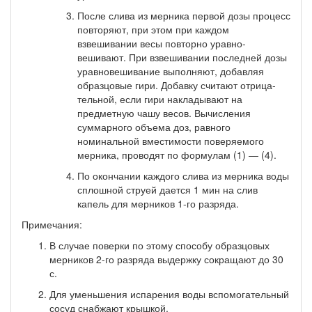
После слива из мерника первой дозы процесс
повто­ряют, при этом при каждом
взвешивании весы повторно уравно­
вешивают. При взвешивании последней дозы
уравновешивание выполняют, добавляя
образцовые гири. Добавку считают отрица­
тельной, если гири накладывают на
предметную чашу весов. Вы­числения
суммарного объема доз, равного
номинальной вмести­мости поверяемого
мерника, проводят по формулам (1) — (4).
По окончании каждого слива из мерника воды
сплош­ной струей дается 1 мин на слив
капель для мерников 1-го раз­ряда.
Примечания:
В случае поверки по этому способу образцовых
мерников 2-го разряда выдержку сокращают до 30
с.
Для уменьшения испарения воды вспомогательный
сосуд снабжают крышкой.