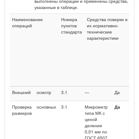
выполнены опера­ции и применены средства,
указанные в таблице.
Наименование
Номера
Средства поверки и
Об
операций
пунктов
их нормативно-
пр
стандарта
технические
оп
характеристики
вы
из
пр
во
и 
ре
Внешний
осмотр
3.1
—
Да
Проверка
основных
3.1
Микрометр
Да
размеров
типа МК с
ценой
деления
0,01 мм по
ГОСТ 6507