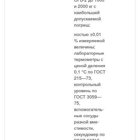
и 2000 кг с
наибольшей
допускаемой
погреш;
ностью ±0,01
% измеря­емой
величины;
лабора­торные
термометры с
це­ной деления
0,1 °С по ГОСТ
215—73,
контроль­ный
уровень по
ГОСТ 3059—
75,
вспомогатель­
ные сосуды
разной вме­
стимости,
секундомер по