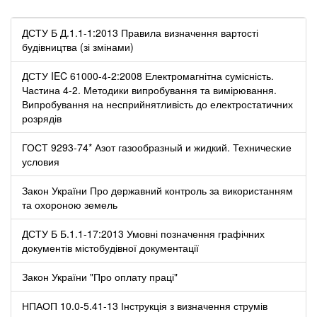
ДСТУ Б Д.1.1-1:2013 Правила визначення вартості
будівництва (зі змінами)
ДСТУ IEC 61000-4-2:2008 Електромагнітна сумісність.
Частина 4-2. Методики випробування та вимірювання.
Випробування на несприйнятливість до електростатичних
розрядів
ГОСТ 9293-74* Азот газообразный и жидкий. Технические
условия
Закон України Про державний контроль за використанням
та охороною земель
ДСТУ Б Б.1.1-17:2013 Умовні позначення графічних
документів містобудівної документації
Закон України "Про оплату праці"
НПАОП 10.0-5.41-13 Інструкція з визначення струмів