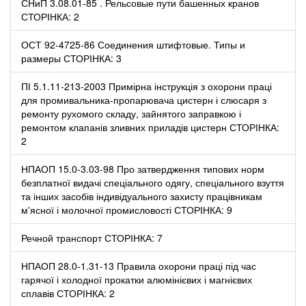
СНиП 3.08.01-85 . Рельсовые пути башенных кранов
СТОРІНКА: 2
ОСТ 92-4725-86 Соединения штифтовые. Типы и
размеры СТОРІНКА: 3
ПІ 5.1.11-213-2003 Примірна інструкція з охорони праці
для промивальника-пропарювача цистерн і слюсаря з
ремонту рухомого складу, зайнятого заправкою і
ремонтом клапанів зливних приладів цистерн СТОРІНКА:
2
НПАОП 15.0-3.03-98 Про затвердження типових норм
безплатної видачі спеціального одягу, спеціального взуття
та інших засобів індивідуального захисту працівникам
м'ясної і молочної промисловості СТОРІНКА: 9
Речной транспорт СТОРІНКА: 7
НПАОП 28.0-1.31-13 Правила охорони праці під час
гарячої і холодної прокатки алюмінієвих і магнієвих
сплавів СТОРІНКА: 2