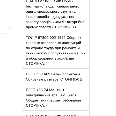
НПАОП 27.0-3.01-08 Норми
безплатної видачі спеціального
одягу, спеціального взуття та
інших засобів індивідуального
захисту працівникам металургійної
промисловості СТОРІНКА: 33
ТОИ Р-97300-002-1995 Сборник
типовых отраслевых инструкций
по охране труда при ремонте и
техническом обслуживании машин
и оборудования в хозяйстве
СТОРІНКА: 11
ГОСТ 5399-69 Валки прокатные.
Основные размеры СТОРІНКА: 2
ГОСТ 183-74 Машины
электрические вращающиеся.
Общие технические требования
СТОРІНКА: 4
НПАОП 26.0-3.29-80 Типовые