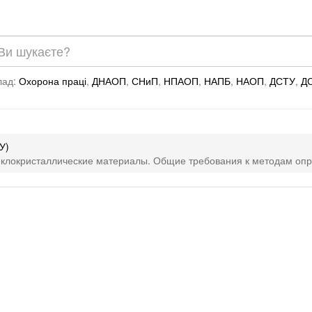
лад:
Охорона праці
,
ДНАОП
,
СНиП
,
НПАОП
,
НАПБ
,
НАОП
,
ДСТУ
,
Д
У)
теклокристаллические материалы. Общие требования к методам оп