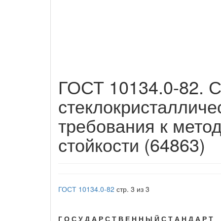
ГОСТ 10134.0-82. С
стеклокристалличе
требования к мето
стойкости (64863)
ГОСТ 10134.0-82
стр. 3 из 3
Г О С У Д А Р С Т В Е Н Н Ы Й С Т А Н Д А Р Т