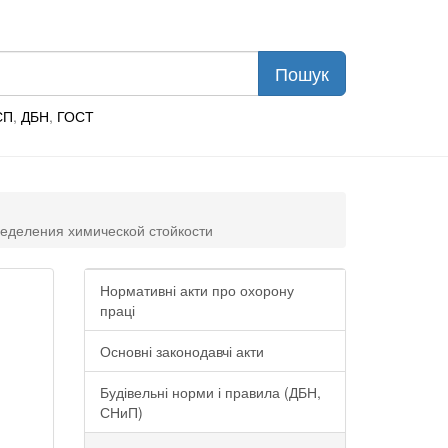
СП
,
ДБН
,
ГОСТ
ределения химической стойкости
Нормативні акти про охорону
праці
Основні законодавчі акти
Будівельні норми і правила (ДБН,
СНиП)