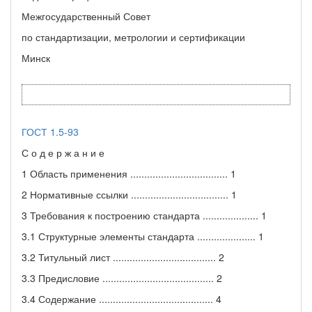
Межгосударственный Совет
по стандартизации, метрологии и сертификации
Минск
ГОСТ 1.5-93
С о д е р ж а н и е
1 Область применения ................................... 1
2 Нормативные ссылки ................................... 1
3 Требования к построению стандарта .................... 1
3.1 Структурные элементы стандарта ..................... 1
3.2 Титульный лист ..................................... 2
3.3 Предисловие ........................................ 2
3.4 Содержание ......................................... 4