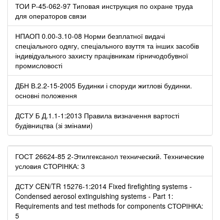
ТОИ Р-45-062-97 Типовая инструкция по охране труда
для операторов связи
НПАОП 0.00-3.10-08 Норми безплатної видачі
спеціального одягу, спеціального взуття та інших засобів
індивідуального захисту працівникам гірничодобувної
промисловості
ДБН В.2.2-15-2005 Будинки і споруди житлові будинки.
основні положення
ДСТУ Б Д.1.1-1:2013 Правила визначення вартості
будівництва (зі змінами)
ГОСТ 26624-85 2-Этилгексанол технический. Технические
условия СТОРІНКА: 3
ДСТУ CEN/TR 15276-1:2014 Fixed firefighting systems -
Condensed aerosol extinguishing systems - Part 1:
Requirements and test methods for components СТОРІНКА:
5