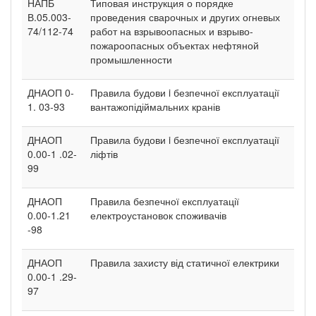
НАПБ
Типовая инструкция о порядке
В.05.003-
проведения сварочных и других огневых
74/112-74
работ на взрывоопасных и взрыво-
пожароопасных объектах нефтяной
промышленности
ДНАОП 0-
Правила будови i безпечної експлуатації
1. 03-93
вантажопідіймальних кранів
ДНАОП
Правила будови i безпечної експлуатації
0.00-1 .02-
ліфтів
99
ДНАОП
Правила безпечної експлуатації
0.00-1.21
електроустановок споживачів
-98
ДНАОП
Правила захисту від статичної електрики
0.00-1 .29-
97