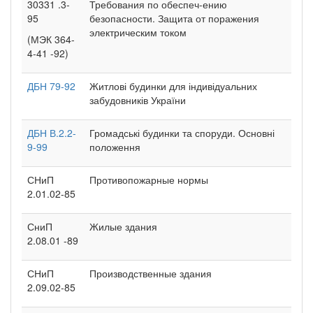
30331 .3-
Требования по обеспеч-ению
95
безопасности. Защита от поражения
электрическим током
(МЭК 364-
4-41 -92)
ДБН 79-92
Житлові будинки для індивідуальних
забудовників України
ДБН В.2.2-
Громадські будинки та споруди. Основні
9-99
положення
СНиП
Противопожарные нормы
2.01.02-85
СниП
Жилые здания
2.08.01 -89
СНиП
Производственные здания
2.09.02-85