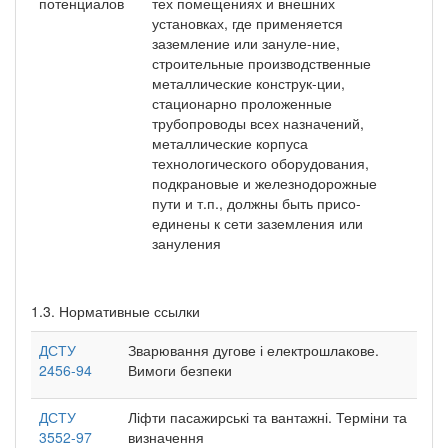
потенциалов
тех помещениях и внешних
установках, где применяется
заземление или зануле-ние,
строительные производственные
металлические конструк-ции,
стационарно проложенные
трубопроводы всех назначений,
металлические корпуса
технологического оборудования,
подкрановые и железнодорожные
пути и т.п., должны быть присо-
единены к сети заземления или
зануления
1.3. Нормативные ссылки
ДСТУ
Зварювання дугове і електрошлакове.
2456-94
Вимоги безпеки
ДСТУ
Ліфти пасажирські та вантажні. Терміни та
3552-97
визначення