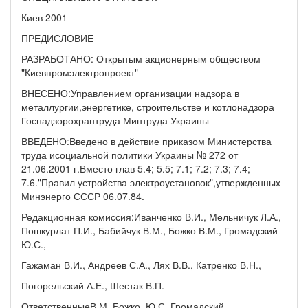
Киев 2001
ПРЕДИСЛОВИЕ
РАЗРАБОТАНО: Открытым акционерным обществом
"Киевпромэлектропроект"
ВНЕСЕНО:Управлением организации надзора в
металлургии,энергетике, строительстве и котлонадзора
Госнадзорохрантруда Минтруда Украины
ВВЕДЕНО:Введено в действие приказом Министерства
труда исоциальной политики Украины № 272 от
21.06.2001 г.Вместо глав 5.4; 5.5; 7.1; 7.2; 7.3; 7.4;
7.6."Правил устройства электроустановок",утвержденных
Минэнерго СССР 06.07.84.
Редакционная комиссия:Иванченко В.И., Мельничук Л.А.,
Пошкурлат П.И., Бабийчук В.М., Божко В.М., Громадский
Ю.С.,
Гажаман В.И., Андреев С.А., Лях В.В., Катренко В.Н.,
Погорельский А.Е., Шестак В.П.
ОтветственныеВ.М. Божко, Ю.С. Громадский,