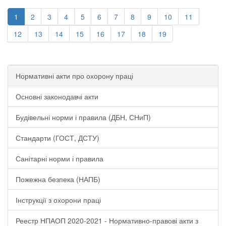
1
2
3
4
5
6
7
8
9
10
11
12
13
14
15
16
17
18
19
Нормативні акти про охорону праці
Основні законодавчі акти
Будівельні норми і правила (ДБН, СНиП)
Стандарти (ГОСТ, ДСТУ)
Санітарні норми і правила
Пожежна безпека (НАПБ)
Інструкції з охорони праці
Реестр НПАОП 2020-2021 - Нормативно-правові акти з