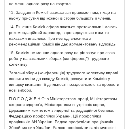
не менш одного разу на квартал.
13. Засідання Комісії вважається правомочним, якщо на
ньому присутня від кожної із сторін більшість її членів.
14. Рішення Комісії оформляються протоколами і мають
рекомендаційний характер, впроваджуються в життя
наказами власника. При незгоді власника з
рекомендаціями Комісії він дає аргументовану відповідь.
15. Комісія не менше одного разу на рік звітує про свою
роботу на загальних зборах (конференції) трудового
колективу.
Загальні збори (конференція) трудового колективу вправі
вносити зміни до складу Комісії, розпустити Комісію у
випадку визнання її діяльності незадовільною та провести
нові вибори.
П О Г О Д Ж Е Н О: з Міністерством праці, Міністерством
охорони здоров'я, Міністерством внутрішніх справ,
Державним комітетом з ядерної та радіаційної безпеки,
Федерацією профспілок України, ЦК профспілки
працівників АН України, Радою профспілки працівників
Збройних сил України, Радою профспілки залізничників і