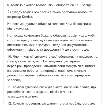
9. Комісію очолює голова, який обирається на її засіданні.
Ўз складу Комісії обирається також заступник голови та
секретар Комісії.
Не рекомендується обирати головою Комісії керівника
підприємства.
На посаду секретаря бажано обирати працівника служби
охорони праці з тим, щоб він відповідав за організаційні
питання: скликання засідань, ведення документації,
оформлення рішень та доведення їх до сторін тощо.
10. Члени Комісії виконують свої обов'язки, як правило, на
громадських засадах. При залученні до окремих
перевірок, проведенні навчання вони можуть звільнятися
від основної роботи на передбачений колективним
договором термін із збереженням за ними середнього
заробітку.
11. Комісія здійснює свою діяльність на основі планів, що
розробляються на квартал, півріччя чи рік і
затверджується нею.
12. Комісія проводить засідання по мірі необхідності, але