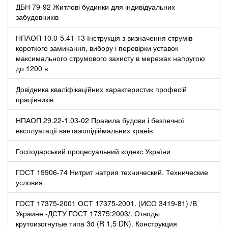
ДБН 79-92 Житлові будинки для індивідуальних
забудовників
НПАОП 10.0-5.41-13 Інструкція з визначення струмів
короткого замикання, вибору і перевірки уставок
максимального струмового захисту в мережах напругою
до 1200 в
Довідника кваліфікаційних характеристик професій
працівників
НПАОП 29.22-1.03-02 Правила будови і безпечної
експлуатації вантажопідіймальних кранів
Господарський процесуальний кодекс України
ГОСТ 19906-74 Нитрит натрия технический. Технические
условия
ГОСТ 17375-2001 ОСТ 17375-2001. (ИСО 3419-81) /В
Украине -ДСТУ ГОСТ 17375:2003/. Отводы
крутоизогнутые типа 3d (R 1,5 DN). Конструкция