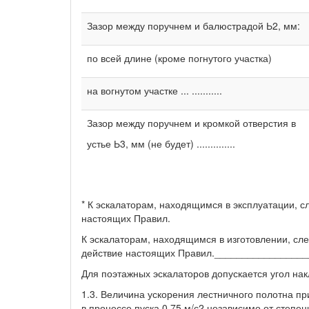
Зазор между поручнем и балюстрадой Ь2, мм:
по всей длине (кроме погнутого участка)
на вогнутом участке ... ...........
Зазор между поручнем и кромкой отверстия в
устье Ь3, мм (не будет) ..............
* К эскалаторам, находящимся в эксплуатации, с
настоящих Правил.
К эскалаторам, находящимся в изготовлении, сле
действие настоящих Правил.________________
Для поэтажных эскалаторов допускается угол нак
1.3. Величина ускорения лестничного полотна пр
в процессе пуска 0,75 м/с2 независимо от степен