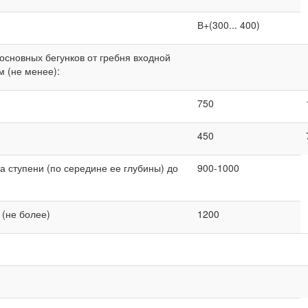
В+(300... 400)
сновных бегунков от гребня входной
м (не менее):
750
450
а ступени (по середине ее глубины) до
900-1000
 (не более)
1200