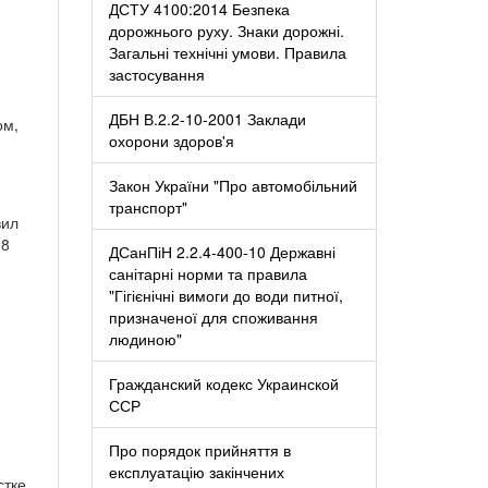
ДСТУ 4100:2014 Безпека
дорожнього руху. Знаки дорожні.
Загальні технічні умови. Правила
застосування
ДБН В.2.2-10-2001 Заклади
ом,
охорони здоров'я
Закон України "Про автомобільний
транспорт"
вил
28
ДСанПіН 2.2.4-400-10 Державні
санітарні норми та правила
"Гігієнічні вимоги до води питної,
призначеної для споживання
людиною"
Гражданский кодекс Украинской
ССР
Про порядок прийняття в
експлуатацію закінчених
стке