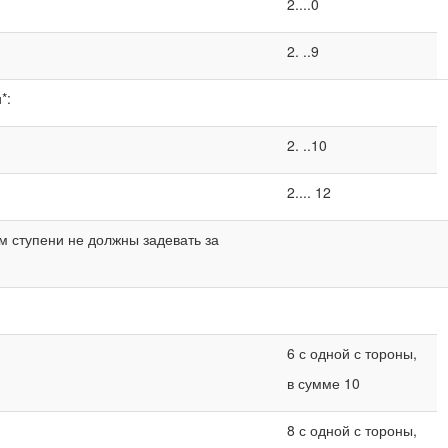
2....0
2. ..9
*:
2. ..10
2.... 12
м ступени не должны задевать за
6 с одной с тороны,
в сумме 10
8 с одной с тороны,