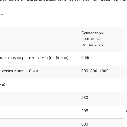
ра
Эскалаторы
поэтажные
тоннельные
овившемся режиме v, м/с (не более)
0,55
е отклонение +10 мм)
600, 800, 1000
на:
230
205
390