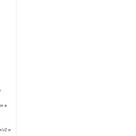
е
ия в
/с2 и