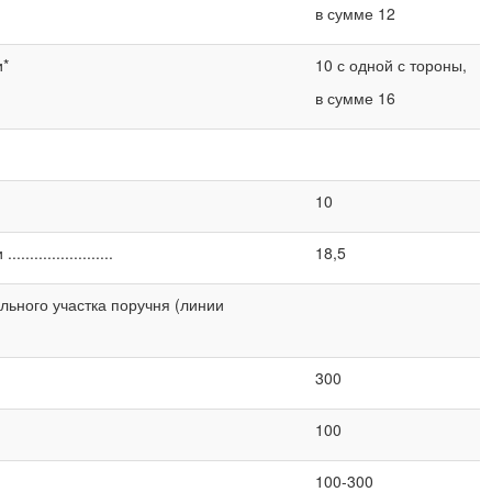
в сумме 12
и*
10 с одной с тороны,
в сумме 16
10
.................
18,5
ального участка поручня (линии
300
100
100-300