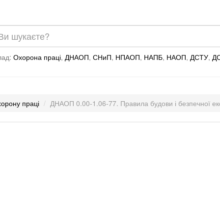
лад:
Охорона праці
,
ДНАОП
,
СНиП
,
НПАОП
,
НАПБ
,
НАОП
,
ДСТУ
,
Д
хорону праці
ДНАОП 0.00-1.06-77. Правила будови і безпечної ек