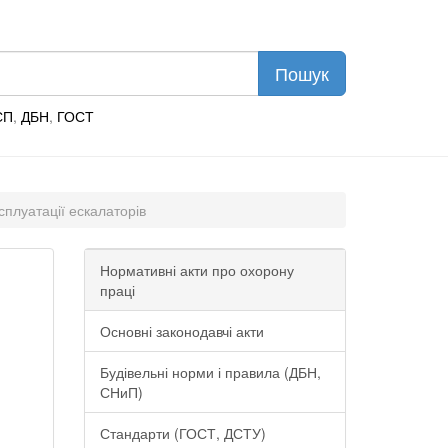
СП
,
ДБН
,
ГОСТ
сплуатації ескалаторів
Нормативні акти про охорону
праці
Основні законодавчі акти
Будівельні норми і правила (ДБН,
СНиП)
Стандарти (ГОСТ, ДСТУ)