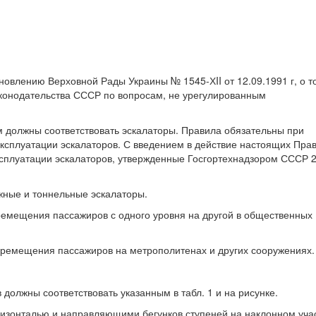
овлению Верховной Рады Украины № 1545-ХII от 12.09.1991 г, о т
аконодательства СССР по вопросам, не урегулированным
 должны соответствовать эскалаторы. Правила обязательны при
эксплуатации эскалаторов. С введением в действие настоящих Пра
ксплуатации эскалаторов, утвержденные Госгортехнадзором СССР 
ные и тоннельные эскалаторы.
емещения пассажиров с одного уровня на другой в общественных
ремещения пассажиров на метрополитенах и других сооружениях.
должны соответствовать указанным в табл. 1 и на рисунке.
 горизонталью и направляющими бегунков ступеней на наклонном уча