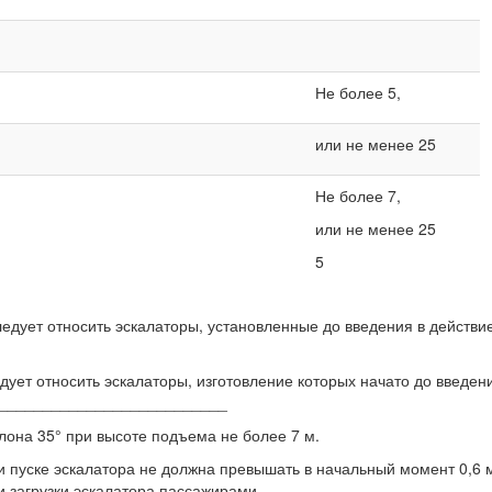
Не более 5,
или не менее 25
Не более 7,
или не менее 25
5
ледует относить эскалаторы, установленные до введения в действи
дует относить эскалаторы, изготовление которых начато до введен
___________________________
лона 35° при высоте подъема не более 7 м.
и пуске эскалатора не должна превышать в начальный момент 0,6 м
и загрузки эскалатора пассажирами.